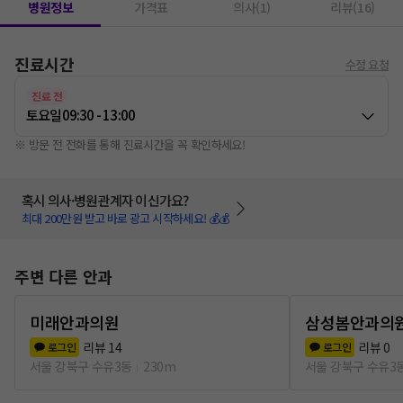
병원정보
가격표
의사(1)
리뷰(16)
진료시간
수정 요청
진료 전
토요일
09:30 - 13:00
※ 방문 전 전화를 통해 진료시간을 꼭 확인하세요!
혹시 의사·병원관계자 이신가요?
최대 200만원 받고 바로 광고 시작하세요! 💰💰
주변 다른 안과
미래안과의원
삼성봄안과의
리뷰
14
리뷰
0
로그인
로그인
서울 강북구 수유3동
230m
서울 강북구 수유3