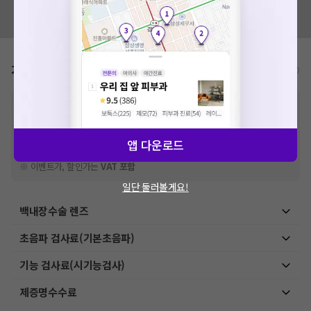
혹시 잘못된 병원정보가 있나요?
모두닥 팀에 알려주세요!
가격표
비급여/급여 진료란?
※
비급여 항목의 경우,
추가비용 등으로 실제 가격과 상이할 수 있으니, 정확
한 가격은 해당 의료기관에 직접 문의해주세요.
※
급여 항목의 경우,
건강보험심사평가원
에 고지되어 있는 급여 진료 기준 가
격입니다. (진료와 연관된 복합적인 비용이 추가되어, 병원마다 금액이 다르게
앱 다운로드
산정될 수 있는 점 참고 바랍니다.)
※ 이벤트가, 할인가는
VAT 포함
일단 둘러볼게요!
백내장수술 렌즈
초음파 검사료(기본초음파)
기능 검사료(시기능검사)
제증명수수료