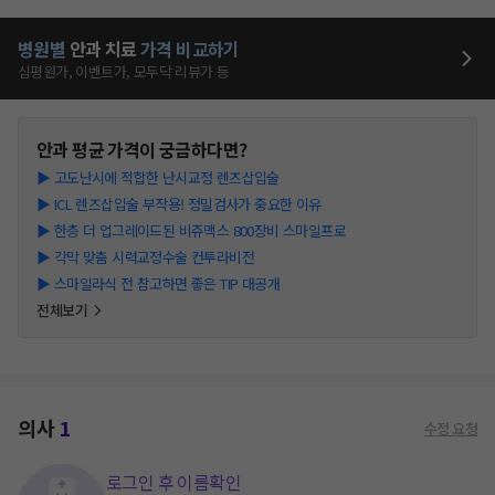
병원별
안과
치료
가격 비교하기
심평원가, 이벤트가, 모두닥 리뷰가 등
안과
평균 가격이 궁금하다면?
▶
고도난시에 적합한 난시교정 렌즈삽입술
▶
ICL 렌즈삽입술 부작용! 정밀검사가 중요한 이유
▶
한층 더 업그레이드된 비쥬맥스 800장비 스마일프로
▶
각막 맞춤 시력교정수술 컨투라비전
▶
스마일라식 전 참고하면 좋은 TIP 대공개
전체보기
의사
1
수정 요청
로그인 후 이름확인