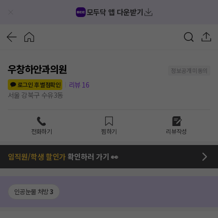
모두닥 앱 다운받기
우창하안과의원
정보공개 미동의
리뷰
16
로그인 후 별점확인
서울 강북구 수유3동
전화하기
찜하기
리뷰작성
임직원/학생 할인가
확인하러 가기 👀
인공눈물 처방
3