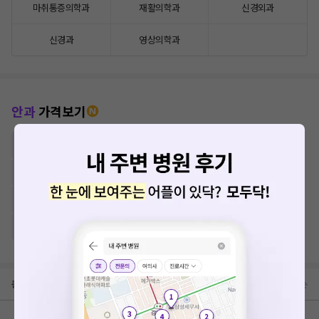
마취통증의학과
재활의학과
신경외과
신경과
영상의학과
안과
가격보기
시력교정술
노안수술
백내장수술
드림렌즈
안구건조증 IPL
아이링수술
망막질환
총
0
건
최신순