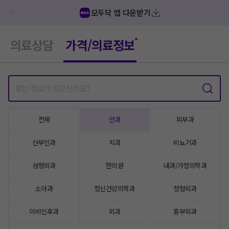
모두닥 앱 다운받기
의료상담
가격/의료정보
전체
안과
피부과
산부인과
치과
비뇨기과
성형외과
한의원
내과/가정의학과
소아과
정신건강의학과
정형외과
이비인후과
외과
흉부외과