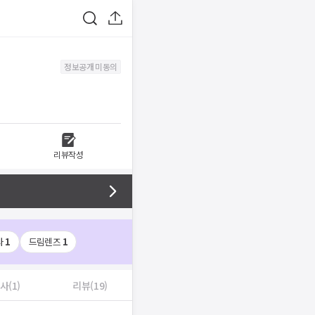
정보공개 미동의
리뷰작성
사
1
드림렌즈
1
사(1)
리뷰(19)