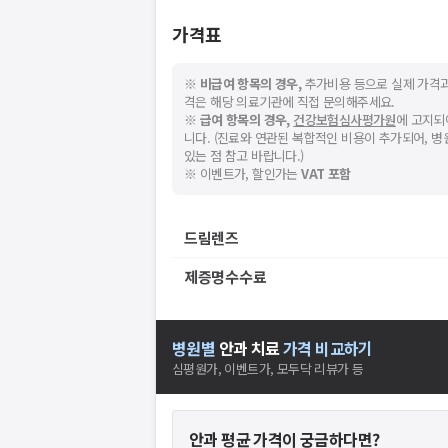
가격표
※
비급여 항목의 경우,
추가비용 등으로 실제 가격과
격은 해당 의료기관에 직접 문의해주세요.
※
급여 항목의 경우,
건강보험심사평가원
에 고지되
니다. (진료와 연관된 복합적인 비용이 추가되어, 
있는 점 참고 바랍니다.)
※ 이벤트가, 할인가는
VAT 포함
드림렌즈
제증명수수료
병원별
안과
치료
가격 비교하기
심평원가, 이벤트가, 모두닥 리뷰가 등
안과
평균 가격이 궁금하다면?