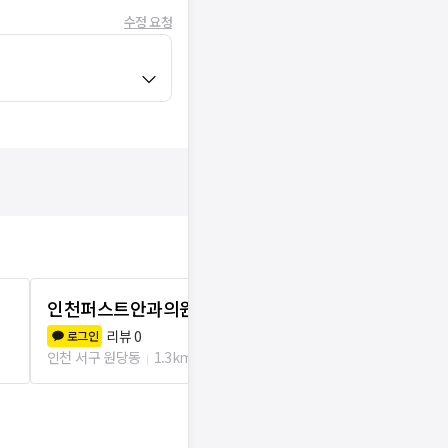
수정 요청
인천퍼스트안과의원
인천신세계
리뷰
0
리뷰
5
로그인
로그인
인천 서구 원당동
1.3km
인천 서구 원당동