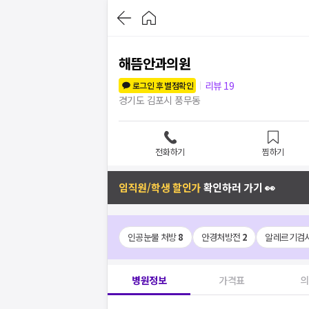
해뜸안과의원
리뷰
19
로그인 후 별점확인
경기도 김포시 풍무동
전화하기
찜하기
임직원/학생 할인가
확인하러 가기 👀
인공눈물 처방
8
안경처방전
2
알레르기검
병원정보
가격표
의