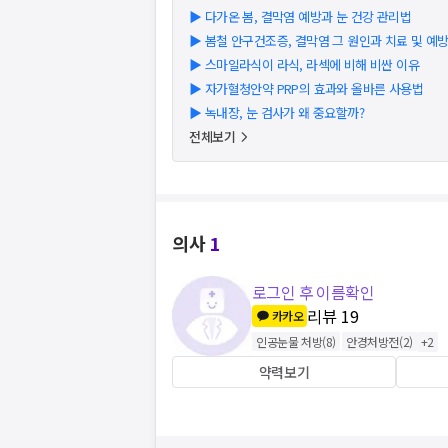
▶
다가온 봄, 결막염 예방과 눈 건강 관리법
▶
봄철 안구건조증, 결막염 그 원인과 치료 및 예
▶
스마일라식이 라식, 라섹에 비해 비싼 이유
▶
자가혈청안약 PRP의 효과와 올바른 사용법
▶
녹내장, 눈 검사가 왜 중요할까?
전체보기
의사
1
로그인 후 이름확인
리뷰
19
카카오
인공눈물 처방
(
8
)
안경처방전
(
2
)
+
2
약력보기