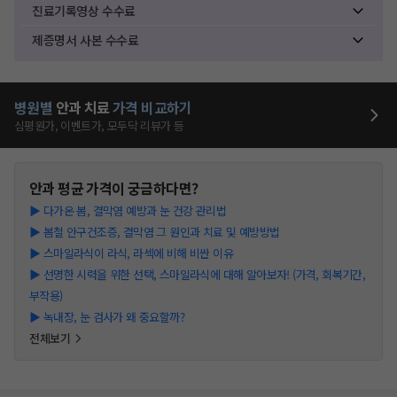
진료기록영상 수수료
제증명서 사본 수수료
병원별
안과
치료
가격 비교하기
심평원가, 이벤트가, 모두닥 리뷰가 등
안과
평균 가격이 궁금하다면?
▶
다가온 봄, 결막염 예방과 눈 건강 관리법
▶
봄철 안구건조증, 결막염 그 원인과 치료 및 예방방법
▶
스마일라식이 라식, 라섹에 비해 비싼 이유
▶
선명한 시력을 위한 선택, 스마일라식에 대해 알아보자! (가격, 회복기간,
부작용)
▶
녹내장, 눈 검사가 왜 중요할까?
전체보기