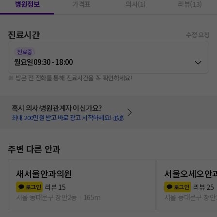
병원정보
가격표
의사(1)
리뷰(13)
진료시간
수정 요청
진료중
월요일
09:30 - 18:00
※ 방문 전 전화를 통해 진료시간을 꼭 확인하세요!
혹시 의사·병원관계자 이신가요?
최대 200만원 받고 바로 광고 시작하세요! 💰💰
주변 다른 안과
새서울안과의원
서울오세오안
리뷰
15
리뷰
25
로그인
로그인
서울 동대문구 장안2동
165m
서울 동대문구 장안