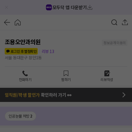
모두닥 앱 다운받기
조용오안과의원
정보공개 미동의
리뷰
13
로그인 후 별점확인
서울 동대문구 장안1동
전화하기
찜하기
리뷰작성
임직원/학생 할인가
확인하러 가기 👀
인공눈물 처방
2