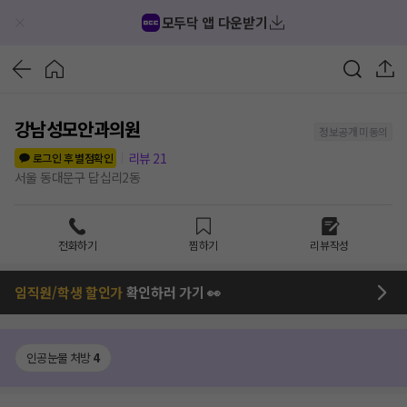
모두닥 앱 다운받기
강남성모안과의원
정보공개 미동의
리뷰
21
로그인 후 별점확인
서울 동대문구 답십리2동
전화하기
찜하기
리뷰작성
임직원/학생 할인가
확인하러 가기 👀
인공눈물 처방
4