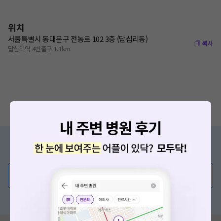
위치
서울특별시 동대문구 전농로 102 3층 (답십리동)
복사
답십리역 4번출구 1.1km
증상/치료, 궁금한 점이 있나요?
의사가 직접 답해드려요!
💬 무엇이든 물어보세요
혹은, 의료상담 서비스에 다양한 게시글 보러가기