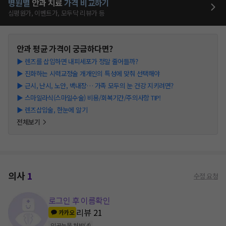
병원별
안과
치료
가격 비교하기
심평원가, 이벤트가, 모두닥 리뷰가 등
안과
평균 가격이 궁금하다면?
▶
렌즈를 삽입하면 내피세포가 정말 줄어들까?
▶
진화하는 시력교정술 개개인의 특성에 맞춰 선택해야
▶
근시, 난시, 노안, 백내장… 가족 모두의 눈 건강 지키려면?
▶
스마일라식(스마일수술) 비용/회복기간/주의사항 TIP!
▶
렌즈삽입술, 한눈에 알기
전체보기
의사
1
수정 요청
로그인 후 이름확인
리뷰
21
카카오
인공눈물 처방
(
4
)