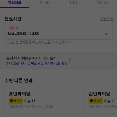
병원정보
가격표
의사(1)
리뷰(21)
진료시간
수정 요청
진료 전
토요일
09:00 - 13:00
※ 방문 전 전화를 통해 진료시간을 꼭 확인하세요!
혹시 의사·병원관계자 이신가요?
최대 200만원 받고 바로 광고 시작하세요! 💰💰
주변 다른 안과
홍안과의원
손안과의원
리뷰
11
리뷰
23
로그인
로그인
서울 동대문구 전농2동
319m
서울 동대문구 전농