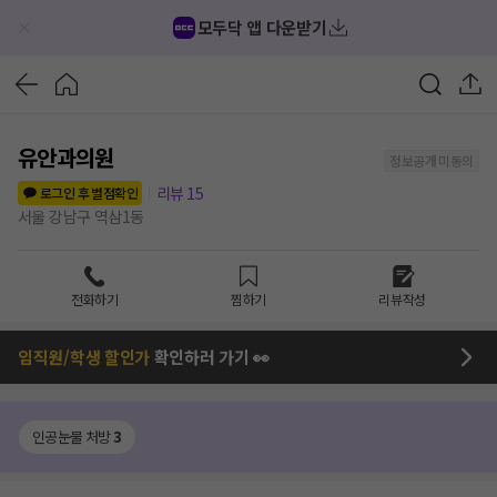
모두닥 앱 다운받기
유안과의원
정보공개 미동의
리뷰
15
로그인 후 별점확인
서울 강남구 역삼1동
전화하기
찜하기
리뷰작성
임직원/학생 할인가
확인하러 가기 👀
인공눈물 처방
3