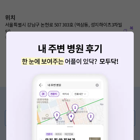
위치
서울특별시 강남구 논현로 507 303호 (역삼동, 성지하이츠3차빌
복
딩)
사
역삼역 6번출구 40m
증상/치료, 궁금한 점이 있나요?
의사가 직접 답해드려요!
💬 무엇이든 물어보세요
혹은, 의료상담 서비스에 다양한 게시글 보러가기