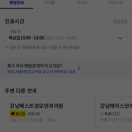
병원정보
가격표
의사(1)
리뷰(15)
진료시간
수정 요청
진료 전
목요일
10:00 - 18:00
(
점심
13:00
-
14:00
)
※ 방문 전 전화를 통해 진료시간을 꼭 확인하세요!
혹시 의사·병원관계자 이신가요?
최대 200만원 받고 바로 광고 시작하세요! 💰💰
주변 다른 안과
강남베스트성모안과의원
강남에이스안
9.8
(
131
)
리뷰
60
로그인
서울 강남구 역삼1
서울 강남구 역삼1동
38m