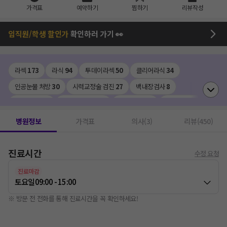
가격표
예약하기
찜하기
리뷰작성
임직원/학생 할인가
확인하러 가기 👀
라섹
173
라식
94
투데이라섹
50
클리어라식
34
인공눈물 처방
30
시력교정술 검진
27
백내장검사
8
렌즈삽입술
7
안구건조증 IPL
5
안경처방전
3
스마트라식
2
백내장수술 (다초점)
1
망막열공치료
1
백내장수술 (단초점/비급여)
1
병원정보
가격표
의사(3)
리뷰(450)
녹내장치료
1
망막레이저
1
레이저치료(안과)
1
스마일라식
1
진료시간
수정 요청
진료마감
토요일
09:00 - 15:00
※ 방문 전 전화를 통해 진료시간을 꼭 확인하세요!