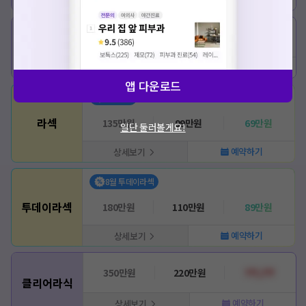
상세보기
180만원
110만원
???,???
라식
예약하기
상세보기
앱 다운로드
8월 라섹
라섹
135만원
99만원
69만원
일단 둘러볼게요!
예약하기
상세보기
8월 투데이라섹
투데이라섹
180만원
110만원
89만원
예약하기
상세보기
350만원
220만원
???,???
클리어라식
예약하기
상세보기