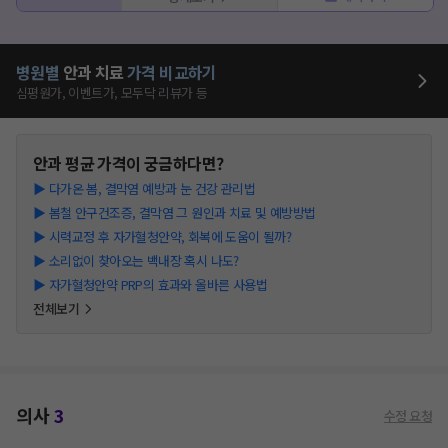
병원별
안과
치료
가격 비교하기
심평원가, 이벤트가, 모두닥 리뷰가 등
안과
평균 가격이 궁금하다면?
▶
다가온 봄, 결막염 예방과 눈 건강 관리법
▶
봄철 안구건조증, 결막염 그 원인과 치료 및 예방방법
▶
시력교정 후 자가혈청안약, 회복에 도움이 될까?
▶
소리없이 찾아오는 백내장 혹시 나도?
▶
자가혈청안약 PRP의 효과와 올바른 사용법
전체보기
의사
3
수정 요청