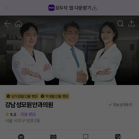
강남성모원안과의원 후기/가격/비용 (2026) | 모두닥
모두닥 앱 다운받기
1
/
10
임직원할인몰 병원
학생할인몰 병원
강남성모원안과의원
정보공개동의
9.8
리뷰
450
서울 서초구 반포1동