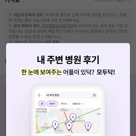
※
비급여 항목의 경우,
추가비용 등으로 실제 가격과 상이할 수 있으니, 정확
한 가격은 해당 의료기관에 직접 문의해주세요.
※
급여 항목의 경우,
건강보험심사평가원
에 고지되어 있는 급여 진료 기준 가
격입니다. (진료와 연관된 복합적인 비용이 추가되어, 병원마다 금액이 다르게
산정될 수 있는 점 참고 바랍니다.)
※ 이벤트가, 할인가는
VAT 포함
시력교정술
노안수술
백내장수술
비급여
종류
정상가
이벤트가
임직원/학생 할인가
0원 ~
-
-
시력교정술
검진
예약하기
상세보기
680만원 ~
550만원 ~
???,???
780만원
600만원
렌즈삽입술
예약하기