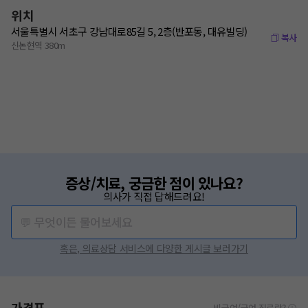
위치
서울특별시 서초구 강남대로85길 5, 2층(반포동, 대유빌딩)
복사
신논현역 380m
증상/치료, 궁금한 점이 있나요?
의사가 직접 답해드려요!
💬 무엇이든 물어보세요
혹은, 의료상담 서비스에 다양한 게시글 보러가기
가격표
비급여/급여 진료란?