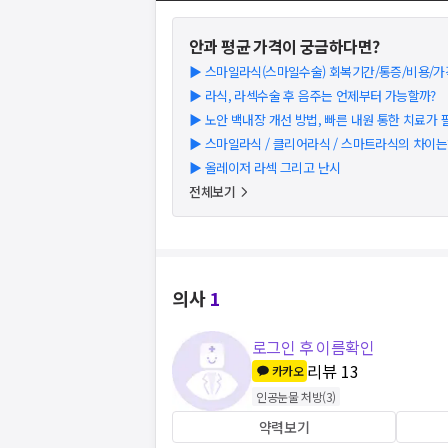
안과
평균 가격이 궁금하다면?
▶
스마일라식(스마일수술) 회복기간/통증/비용/가
▶
라식, 라섹수술 후 음주는 언제부터 가능할까?
▶
노안 백내장 개선 방법, 빠른 내원 통한 치료가
▶
스마일라식 / 클리어라식 / 스마트라식의 차이는
▶
올레이저 라섹 그리고 난시
전체보기
의사
1
로그인 후 이름확인
리뷰
13
카카오
인공눈물 처방
(
3
)
약력보기