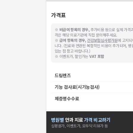
가격표
※
비급여 항목의 경우,
추가비용 등으로 실제 가격과
격은 해당 의료기관에 직접 문의해주세요.
※
급여 항목의 경우,
건강보험심사평가원
에 고지되
니다. (진료와 연관된 복합적인 비용이 추가되어, 
있는 점 참고 바랍니다.)
※ 이벤트가, 할인가는
VAT 포함
드림렌즈
기능 검사료(시기능검사)
제증명수수료
병원별
안과
치료
가격 비교하기
심평원가, 이벤트가, 모두닥 리뷰가 등