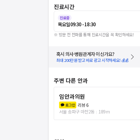
진료시간
진료중
목요일
09:30 - 18:30
※ 방문 전 전화를 통해 진료시간을 꼭 확인하세요!
혹시 의사·병원관계자 이신가요?
최대 200만원 받고 바로 광고 시작하세요! 💰💰
주변 다른 안과
임안과의원
리뷰
6
로그인
서울 송파구 마천2동
189m