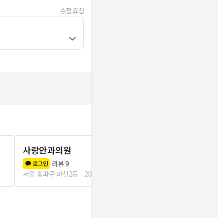
수정 요청
사랑안과의원
연세하늘안
9.0
(
10
)
리뷰
9
로그인
서울 송파구 거여
서울 송파구 마천2동
206m