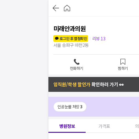
미래안과의원
리뷰
13
로그인 후 별점확인
서울 송파구 마천2동
전화하기
찜하기
임직원/학생 할인가
확인하러 가기 👀
인공눈물 처방
3
병원정보
가격표
의