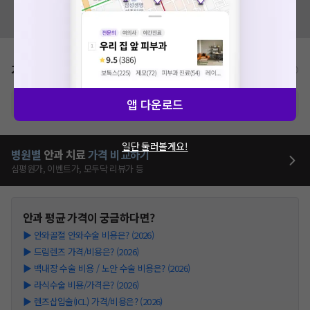
혹시 잘못된 병원정보가 있나요?
모두닥 팀에 알려주세요!
가격표
비급여/급여 진료란?
앱 다운로드
※ 해당병원의 비급여 가격표는 현재 준비중입니다.
일단 둘러볼게요!
병원별
안과
치료
가격 비교하기
심평원가, 이벤트가, 모두닥 리뷰가 등
안과
평균 가격이 궁금하다면?
▶
안와골절 안와수술 비용은? (2026)
▶
드림렌즈 가격/비용은? (2026)
▶
백내장 수술 비용 / 노안 수술 비용은? (2026)
▶
라식수술 비용/가격은? (2026)
▶
렌즈삽입술(ICL) 가격/비용은? (2026)