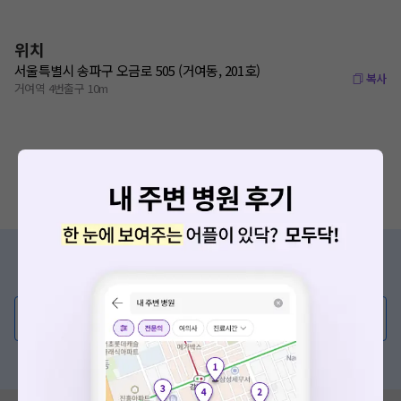
위치
서울특별시 송파구 오금로 505 (거여동, 201호)
복사
거여역 4번출구 10m
증상/치료, 궁금한 점이 있나요?
의사가 직접 답해드려요!
💬 무엇이든 물어보세요
혹은, 의료상담 서비스에 다양한 게시글 보러가기