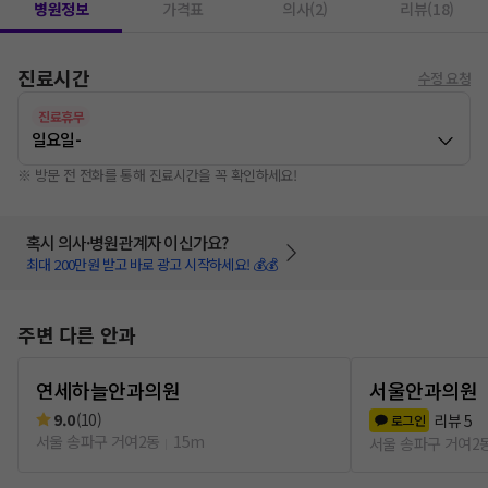
병원정보
가격표
의사(2)
리뷰(18)
진료시간
수정 요청
진료휴무
일요일
-
※ 방문 전 전화를 통해 진료시간을 꼭 확인하세요!
혹시 의사·병원관계자 이신가요?
최대 200만원 받고 바로 광고 시작하세요! 💰💰
주변 다른 안과
연세하늘안과의원
서울안과의원
9.0
(
10
)
리뷰
5
로그인
서울 송파구 거여2동
15m
서울 송파구 거여2