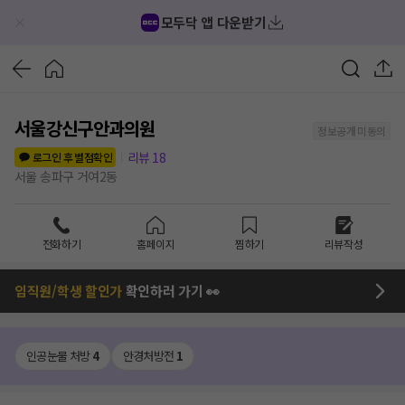
모두닥 앱 다운받기
서울강신구안과의원
정보공개 미동의
리뷰
18
로그인 후 별점확인
서울 송파구 거여2동
전화하기
홈페이지
찜하기
리뷰작성
임직원/학생 할인가
확인하러 가기 👀
인공눈물 처방
4
안경처방전
1