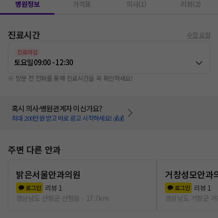
병원정보
가격표
의사(1)
리뷰(2)
진료시간
수정 요청
진료마감
토요일
09:00 - 12:30
※ 방문 전 전화를 통해 진료시간을 꼭 확인하세요!
혹시 의사·병원관계자 이신가요?
최대 200만원 받고 바로 광고 시작하세요! 💰💰
주변 다른 안과
밝은서울안과의원
거창성모안과
리뷰
1
리뷰
1
로그인
로그인
경상남도 산청군 산청읍
17.7km
경상남도 거창군 