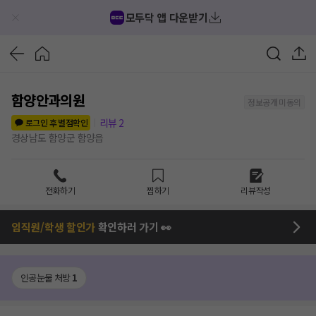
모두닥 앱 다운받기
함양안과의원
정보공개 미동의
리뷰
2
로그인 후 별점확인
경상남도 함양군 함양읍
전화하기
찜하기
리뷰작성
임직원/학생 할인가
확인하러 가기 👀
인공눈물 처방
1