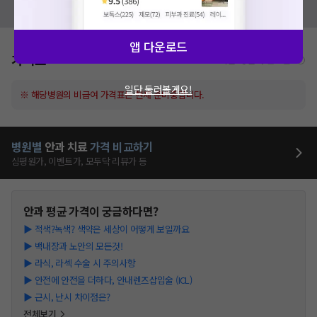
모두닥 팀에 알려주세요!
앱 다운로드
가격표
비급여/급여 진료란?
일단 둘러볼게요!
※ 해당병원의 비급여 가격표는 현재 준비중입니다.
병원별
안과
치료
가격 비교하기
심평원가, 이벤트가, 모두닥 리뷰가 등
안과
평균 가격이 궁금하다면?
▶
적색?녹색? 색약은 세상이 어떻게 보일까요
▶
백내장과 노안의 모든것!
▶
라식, 라섹 수술 시 주의사항
▶
안전에 안전을 더하다, 안내렌즈삽입술 (ICL)
▶
근시, 난시 차이점은?
전체보기