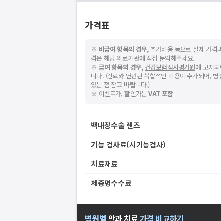
가격표
※
비급여 항목의 경우,
추가비용 등으로 실제 가격과
격은 해당 의료기관에 직접 문의해주세요.
※
급여 항목의 경우,
건강보험심사평가원
에 고지되
니다. (진료와 연관된 복합적인 비용이 추가되어, 
있는 점 참고 바랍니다.)
※ 이벤트가, 할인가는
VAT 포함
백내장수술 렌즈
기능 검사료(시기능검사)
치료재료
제증명수수료
병원별
안과
치료
가격 비교하기