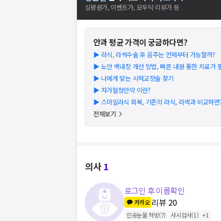
심평원가, 이벤트가, 모두닥 리뷰가 등
안과
평균 가격이 궁금하다면?
▶
라식, 라섹수술 후 음주는 언제부터 가능할까?
▶
노안 백내장 개선 방법, 빠른 내원 통한 치료가
▶
나에게 맞는 시력교정술 찾기
▶
자가혈청안약 이란?
▶
스마일라식 회복, 기존의 라식, 라섹과 비교하면
전체보기
의사
1
로그인 후 이름확인
리뷰
20
카카오
인공눈물 처방
(
7
)
사시검사
(
1
)
+
1