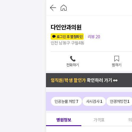
다인안과의원
리뷰
20
로그인 후 별점확인
인천 남동구 구월4동
전화하기
찜하기
임직원/학생 할인가
확인하러 가기 👀
인공눈물 처방
7
사시검사
1
안경처방전
1
병원정보
가격표
의