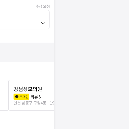
수정 요청
강남성모의원
모래내서울
리뷰
5
리뷰
2
로그인
로그인
인천 남동구 구월4동
199m
인천 남동구 구월