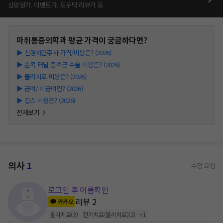
심평원가, 이벤트가, 모두닥 리뷰가 등
마취통증의학과
평균 가격이 궁금하다면?
▶
신경차단주사 가격/비용은? (2026)
▶
손목 터널 증후군 수술 비용은? (2026)
▶
물리치료 비용은? (2026)
▶
급여/ 비급여란? (2026)
▶
깁스 비용은? (2026)
전체보기
의사
1
수정 요청
로그인 후 이름확인
리뷰
2
카카오
물리치료
(
2
)
전기치료(물리치료)
(
2
)
+
1