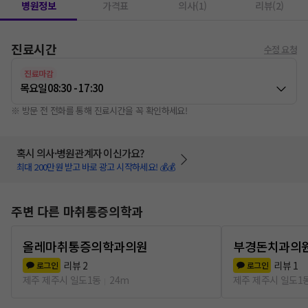
병원정보
가격표
의사(1)
리뷰(2)
진료시간
수정 요청
진료마감
목요일
08:30 - 17:30
※ 방문 전 전화를 통해 진료시간을 꼭 확인하세요!
혹시 의사·병원관계자 이신가요?
최대 200만원 받고 바로 광고 시작하세요! 💰💰
주변 다른 마취통증의학과
올레마취통증의학과의원
부경돈치과의
리뷰
2
리뷰
1
로그인
로그인
제주 제주시 일도1동
24m
제주 제주시 일도1