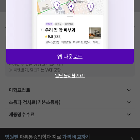
모두닥 팀에 알려주세요!
가격표
비급여/급여 진료란?
※
비급여 항목의 경우,
추가비용 등으로 실제 가격과 상이할 수 있으니, 정확
한 가격은 해당 의료기관에 직접 문의해주세요.
※
급여 항목의 경우,
건강보험심사평가원
에 고지되어 있는 급여 진료 기준 가
앱 다운로드
격입니다. (진료와 연관된 복합적인 비용이 추가되어, 병원마다 금액이 다르게
산정될 수 있는 점 참고 바랍니다.)
※ 이벤트가, 할인가는
VAT 포함
일단 둘러볼게요!
이학요법료
초음파 검사료(기본초음파)
제증명수수료
병원별
마취통증의학과
치료
가격 비교하기