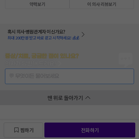
약력보기
이 의사 리뷰보기
혹시 의사·병원관계자 이신가요?
최대 200만원 받고 바로 광고 시작하세요! 💰💰
증상/치료, 궁금한 점이 있나요?
의사가 답변해 드려요!
💬 무엇이든 물어보세요
맨 위로 돌아가기
찜하기
전화하기
찜 목록보기
찜 목록보기