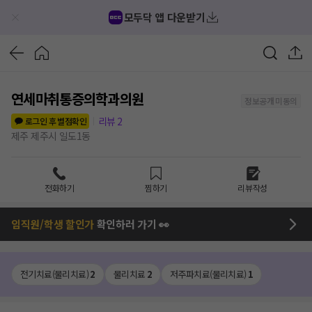
모두닥 앱 다운받기
연세마취통증의학과의원
정보공개 미동의
리뷰
2
로그인 후 별점확인
제주 제주시 일도1동
전화하기
찜하기
리뷰작성
임직원/학생 할인가
확인하러 가기 👀
전기치료(물리치료)
2
물리치료
2
저주파치료(물리치료)
1