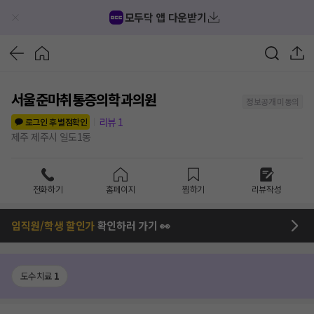
모두닥 앱 다운받기
서울준마취통증의학과의원
정보공개 미동의
리뷰
1
로그인 후 별점확인
제주 제주시 일도1동
전화하기
홈페이지
찜하기
리뷰작성
임직원/학생 할인가
확인하러 가기 👀
도수치료
1