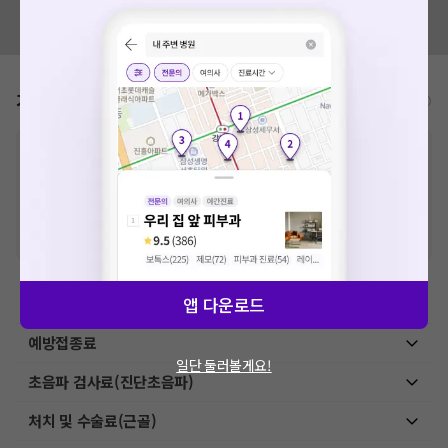
혹시 잘못된 병원정보가 있나요?
모두닥 팀에 알려주세요!
가격표
비급여/급여 진료란?
※
비급여 항목의 경우,
추가비용 등으로 실제 가격과 상이할 수 있으니, 정확
한 가격은 해당 의료기관에 직접 문의해주세요.
※
급여 항목의 경우,
건강보험심사평가원
에 고지되어 있는 급여 진료 기준 가
격입니다. (진료와 연관된 복합적인 비용이 추가되어, 병원마다 금액이 다르게
산정될 수 있는 점 참고 바랍니다.)
※ 이벤트가, 할인가는
VAT 포함
앱 다운로드
이학요법료
예방접종료
일단 둘러볼게요!
초음파 검사료(진단초음파)
처치 및 수술료(근골)