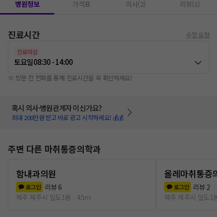
병원정보
가격표
의사(2)
리뷰(1)
진료시간
수정 요청
진료마감
토요일
08:30 - 14:00
※ 방문 전 전화를 통해 진료시간을 꼭 확인하세요!
혹시 의사·병원관계자 이신가요?
최대 200만원 받고 바로 광고 시작하세요! 💰💰
주변 다른 마취통증의학과
함내과의원
올레마취통증
리뷰
6
리뷰
2
로그인
로그인
제주 제주시 일도1동
45m
제주 제주시 일도1