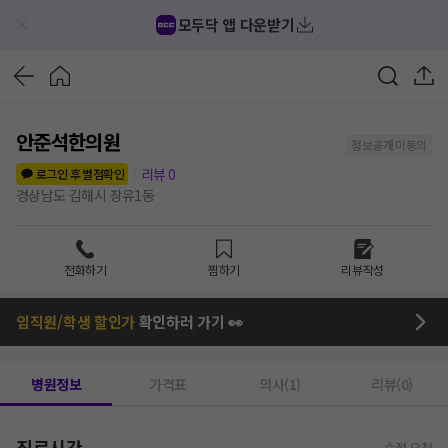
모두닥 앱 다운받기
안준석한의원
정보공개 미동의
리뷰
0
로그인 후 별점확인
경상남도 김해시 장유1동
전화하기
찜하기
리뷰작성
임직원/학생 할인가
확인하러 가기 👀
병원정보
가격표
의사(1)
리뷰(0)
진료시간
수정 요청