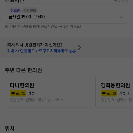
진료중
야간진료
금요일
09:00 - 19:00
※ 방문 전 전화를 통해 진료시간을 꼭 확인하세요!
혹시 의사·병원관계자 이신가요?
최대 200만원 받고 바로 광고 시작하세요! 💰💰
주변 다른 한의원
다나한의원
경희용한의원
리뷰
1
리뷰
0
로그인
로그인
경상남도 김해시 장유1동
55m
경상남도 김해시 장
위치