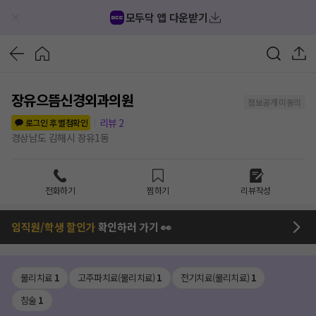
모두닥 앱 다운받기
장유으뜸신경외과의원
정보공개 미동의
리뷰
2
로그인 후 별점확인
경상남도 김해시 장유1동
전화하기
찜하기
리뷰작성
임직원/학생 할인가
확인하러 가기 👀
물리치료
1
고주파치료(물리치료)
1
전기치료(물리치료)
1
침술
1