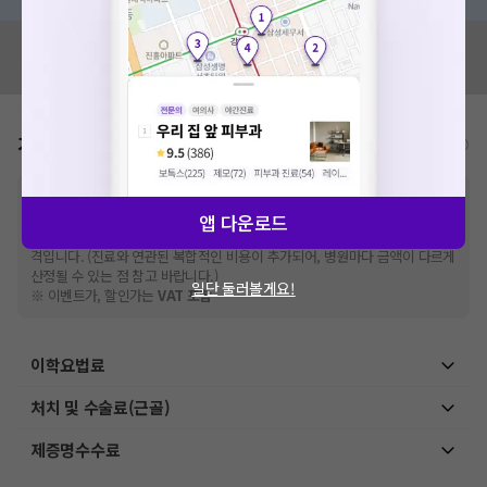
혹시 잘못된 병원정보가 있나요?
모두닥 팀에 알려주세요!
가격표
비급여/급여 진료란?
※
비급여 항목의 경우,
추가비용 등으로 실제 가격과 상이할 수 있으니, 정확
한 가격은 해당 의료기관에 직접 문의해주세요.
앱 다운로드
※
급여 항목의 경우,
건강보험심사평가원
에 고지되어 있는 급여 진료 기준 가
격입니다. (진료와 연관된 복합적인 비용이 추가되어, 병원마다 금액이 다르게
산정될 수 있는 점 참고 바랍니다.)
일단 둘러볼게요!
※ 이벤트가, 할인가는
VAT 포함
이학요법료
처치 및 수술료(근골)
제증명수수료