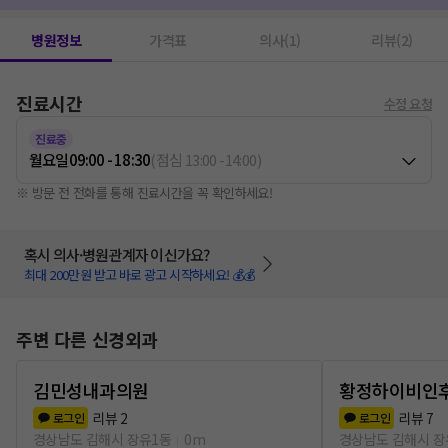
병원정보
가격표
의사(1)
리뷰(2)
진료시간
수정 요청
진료중
월요일
09:00 - 18:30
(
점심
13:00
-
14:00
)
※ 방문 전 전화를 통해 진료시간을 꼭 확인하세요!
혹시 의사·병원관계자 이신가요?
최대 200만원 받고 바로 광고 시작하세요! 💰💰
주변 다른 신경외과
김민성내과의원
황정하이비인
리뷰
2
리뷰
7
로그인
로그인
경상남도 김해시 장유1동
0m
경상남도 김해시 장