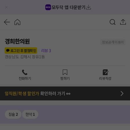
모두닥 앱 다운받기
경희한의원
정보공개 미동의
리뷰
3
로그인 후 별점확인
경상남도 김해시 장유1동
전화하기
찜하기
리뷰작성
임직원/학생 할인가
확인하러 가기 👀
침술
2
한약
1