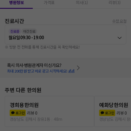
병원정보
가격표
의사(1)
리뷰(3)
진료시간
수정 요청
진료중
야간진료
월요일
09:30 - 19:00
※ 방문 전 전화를 통해 진료시간을 꼭 확인하세요!
혹시 의사·병원관계자 이신가요?
최대 200만원 받고 바로 광고 시작하세요! 💰💰
주변 다른 한의원
경희용한의원
예화당한의원
리뷰
0
리뷰
0
로그인
로그인
경상남도 김해시 장유1동
48m
경상남도 김해시 장