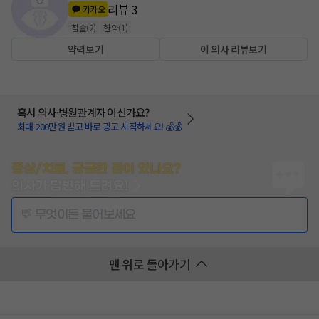
리뷰
3
카카오
침술
(
2
)
한약
(
1
)
약력보기
이 의사 리뷰보기
혹시 의사·병원관계자 이신가요?
최대 200만원 받고 바로 광고 시작하세요! 💰💰
증상/치료, 궁금한 점이 있나요?
의사가 답변해 드려요!
💬 무엇이든 물어보세요
맨 위로 돌아가기