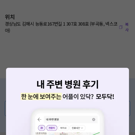
위치
경상남도 김해시 능동로167번길 1 307호 308호 (부곡동, 넥스코
복
사
아)
증상/치료, 궁금한 점이 있나요?
의사가 직접 답해드려요!
💬 무엇이든 물어보세요
혹은, 의료상담 서비스에 다양한 게시글 보러가기