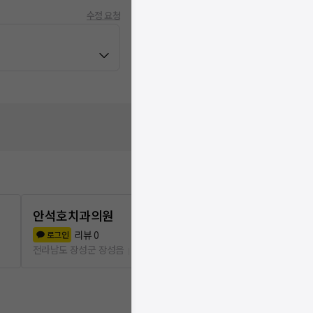
수정 요청
안석호치과의원
김치과의원
리뷰
0
리뷰
0
로그인
로그인
전라남도 장성군 장성읍
165m
전라남도 장성군