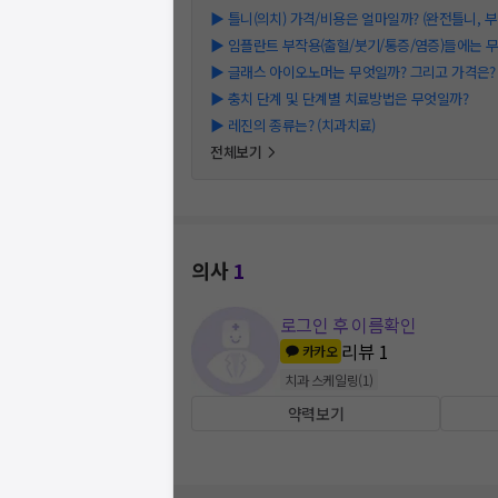
▶
틀니(의치) 가격/비용은 얼마일까? (완전틀니, 부분
▶
임플란트 부작용(출혈/붓기/통증/염증)들에는 
▶
글래스 아이오노머는 무엇일까? 그리고 가격은? (2
▶
충치 단계 및 단계별 치료방법은 무엇일까?
▶
레진의 종류는? (치과치료)
전체보기
의사
1
로그인 후 이름확인
리뷰
1
카카오
치과 스케일링
(
1
)
약력보기