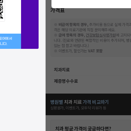
가격표
※
비급여 항목의 경우,
추가비용 등으로 실제 가격과
격은 해당 의료기관에 직접 문의해주세요.
※
급여 항목의 경우,
건강보험심사평가원
에 고지되
스토어에서
니다. (진료와 연관된 복합적인 비용이 추가되어, 
니다.
있는 점 참고 바랍니다.)
※ 이벤트가, 할인가는
VAT 포함
치과치료
제증명수수료
병원별
치과
치료
가격 비교하기
심평원가, 이벤트가, 모두닥 리뷰가 등
치과
평균 가격이 궁금하다면?