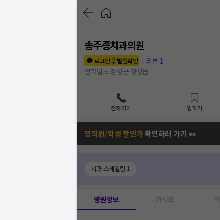
송주종치과의원
리뷰
1
로그인 후 별점확인
전라남도 장성군 장성읍
전화하기
찜하기
임직원/학생 할인가
확인하러 가기 👀
치과 스케일링
1
병원정보
가격표
의