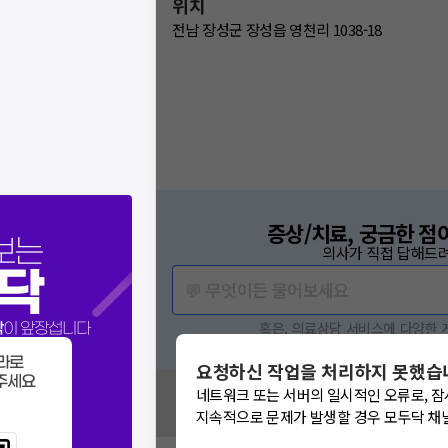
위치
전남 장성군 장성읍 영천리 1038-18
증상/치료, 궁금한 점
보는
의사가 직접 답해드려
닥
💬 무엇이든 물어보세요
혹은, 의료상담 서비스에 다양한
닥
이 앞장섭니다
라로
요청하신 작업을 처리하지 못했습
주세요
혹시 잘못된 병원정보가 있나요?
네트워크 또는 서버의 일시적인 오류로, 잠
모두닥 팀에 알려주세요!
지속적으로 문제가 발생할 경우 모두닥 채