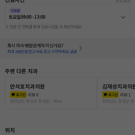
진료중
토요일
09:00 - 13:00
※ 방문 전 전화를 통해 진료시간을 꼭 확인하세요!
혹시 의사·병원관계자 이신가요?
최대 200만원 받고 바로 광고 시작하세요! 💰💰
주변 다른 치과
안석호치과의원
김재성치과의
리뷰
0
리뷰
1
로그인
로그인
전라남도 장성군 장성읍
49m
전라남도 장성군 
위치