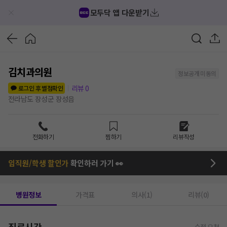
모두닥 앱 다운받기
김치과의원
정보공개 미동의
리뷰
0
로그인 후 별점확인
전라남도 장성군 장성읍
전화하기
찜하기
리뷰작성
임직원/학생 할인가
확인하러 가기 👀
병원정보
가격표
의사(1)
리뷰(0)
진료시간
수정 요청