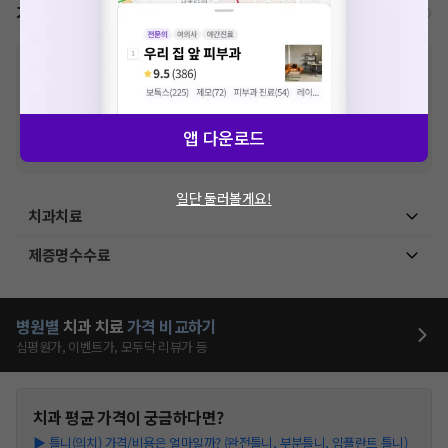
가격표
비급여/급여 진료란?
※
비급여 항목의 경우,
추가비용 등으로 실제 가격과 상이할 수 있으니, 정확
한 가격은 해당 의료기관에 직접 문의해주세요.
※
급여 항목의 경우,
건강보험심사평가원
에 고지되어 있는 급여 진료 기준 가
격입니다. (진료와 연관된 복합적인 비용이 추가되어, 병원마다 금액이 다르게
산정될 수 있는 점 참고 바랍니다.)
앱 다운로드
※ 이벤트가, 할인가는
VAT 포함
일단 둘러볼게요!
치과치료
제증명수수료
병원별
치과
치료
가격 비교하기
심평원가, 이벤트가, 모두닥 리뷰가 등
치과
평균 가격이 궁금하다면?
▶
틀니(의치) 가격/비용은 얼마일까? (완전틀니, 부분틀니, 임플란트 틀니)