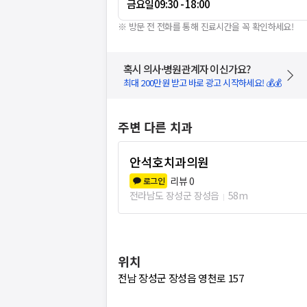
금요일
09:30 - 18:00
※ 방문 전 전화를 통해 진료시간을 꼭 확인하세요!
혹시 의사·병원관계자 이신가요?
최대 200만원 받고 바로 광고 시작하세요! 💰💰
주변 다른 치과
안석호치과의원
리뷰
0
로그인
전라남도 장성군 장성읍
58m
위치
전남 장성군 장성읍 영천로 157