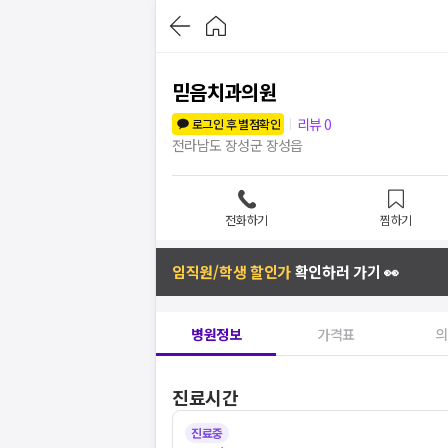
믿음치과의원
리뷰
0
로그인 후 별점확인
전라남도 장성군 장성읍
전화하기
찜하기
임직원/학생 할인가
확인하러 가기 👀
병원정보
가격표
의
진료시간
진료중