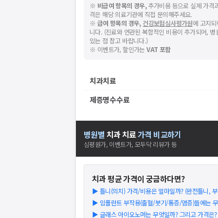
※
비급여 항목의 경우,
추가비용 등으로 실제 가격과
격은 해당 의료기관에 직접 문의해주세요.
※
급여 항목의 경우,
건강보험심사평가원
에 고지되
니다. (진료와 연관된 복합적인 비용이 추가되어, 
있는 점 참고 바랍니다.)
※ 이벤트가, 할인가는
VAT 포함
치과치료
제증명수수료
병원별
치과
치료
가격 비교하기
심평원가, 이벤트가, 모두닥 리뷰가 등
치과
평균 가격이 궁금하다면?
▶
틀니(의치) 가격/비용은 얼마일까? (완전틀니, 부분
▶
임플란트 부작용(출혈/붓기/통증/염증)들에는 
▶
글래스 아이오노머는 무엇일까? 그리고 가격은? (2