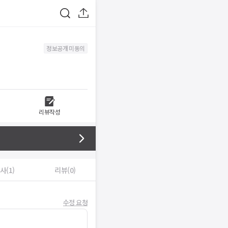
정보공개 미동의
리뷰작성
사(1)
리뷰(0)
수정 요청