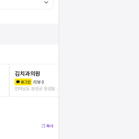
김치과의원
송주종치과
리뷰
0
리뷰
1
로그인
로그인
전라남도 장성군 장성읍
108m
전라남도 장성군
복사