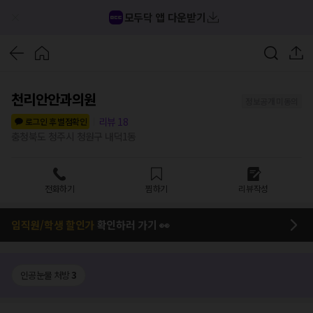
모두닥 앱 다운받기
천리안안과의원
정보공개 미동의
리뷰
18
로그인 후 별점확인
충청북도 청주시 청원구 내덕1동
전화하기
찜하기
리뷰작성
임직원/학생 할인가
확인하러 가기 👀
인공눈물 처방
3