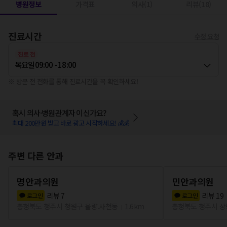
병원정보
가격표
의사(1)
리뷰(18)
진료시간
수정 요청
진료 전
목요일
09:00 - 18:00
※ 방문 전 전화를 통해 진료시간을 꼭 확인하세요!
혹시 의사·병원관계자 이신가요?
최대 200만원 받고 바로 광고 시작하세요! 💰💰
주변 다른 안과
명안과의원
민안과의원
리뷰
7
리뷰
19
로그인
로그인
충청북도 청주시 청원구 율량.사천동
1.6km
충청북도 청주시 상