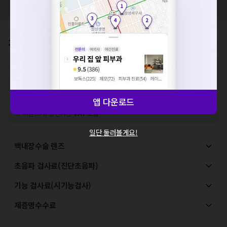
모두닥 팀에 알려주세요!
세요. 지속적으로 문제가 발생할 경우 모두닥 채널톡으로 문의
해주세요.
확인
가격표
비급여/급여 진료란?
※
비급여 항목의 경우,
추가비용 등으로 실제 가격과 상이할 수 있으니, 정확
한 가격은 해당 의료기관에 직접 문의해주세요.
※
급여 항목의 경우,
건강보험심사평가원
에 고지되어 있는 급여 진료 기준 가
격입니다. (진료와 연관된 복합적인 비용이 추가되어, 병원마다 금액이 다르게
앱 다운로드
산정될 수 있는 점 참고 바랍니다.)
※ 이벤트가, 할인가는
VAT 포함
일단 둘러볼게요!
백내장수술 렌즈
초음파 검사료(진단초음파)
기능 검사료(시기능검사)
제증명수수료