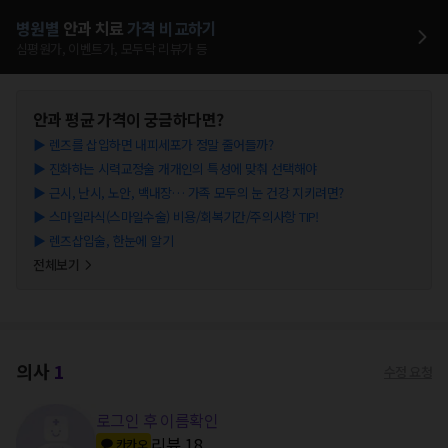
병원별
안과
치료
가격 비교하기
심평원가, 이벤트가, 모두닥 리뷰가 등
안과
평균 가격이 궁금하다면?
▶
렌즈를 삽입하면 내피세포가 정말 줄어들까?
▶
진화하는 시력교정술 개개인의 특성에 맞춰 선택해야
▶
근시, 난시, 노안, 백내장… 가족 모두의 눈 건강 지키려면?
▶
스마일라식(스마일수술) 비용/회복기간/주의사항 TIP!
▶
렌즈삽입술, 한눈에 알기
전체보기
의사
1
수정 요청
로그인 후 이름확인
리뷰
18
카카오