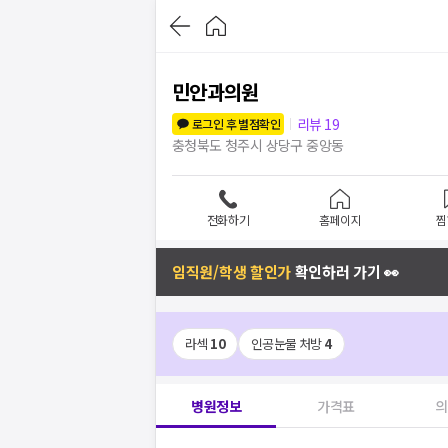
민안과의원
리뷰
19
로그인 후 별점확인
충청북도 청주시 상당구 중앙동
전화하기
홈페이지
찜
임직원/학생 할인가
확인하러 가기 👀
라섹
10
인공눈물 처방
4
병원정보
가격표
의