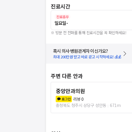
진료시간
진료휴무
일요일
-
※ 방문 전 전화를 통해 진료시간을 꼭 확인하세요!
혹시 의사·병원관계자 이신가요?
최대 200만원 받고 바로 광고 시작하세요! 💰💰
주변 다른 안과
중앙안과의원
리뷰
0
로그인
충청북도 청주시 상당구 성안동
671m