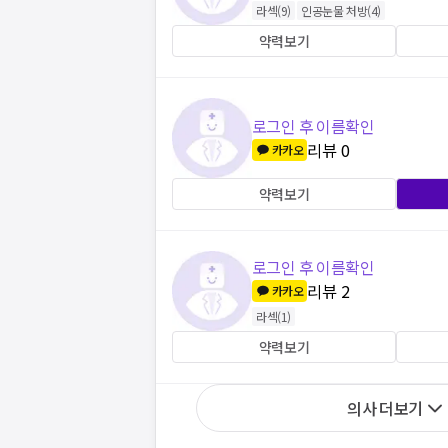
라섹
(
9
)
인공눈물 처방
(
4
)
약력보기
로그인 후 이름확인
리뷰
0
카카오
약력보기
로그인 후 이름확인
리뷰
2
카카오
라섹
(
1
)
약력보기
의사 더보기