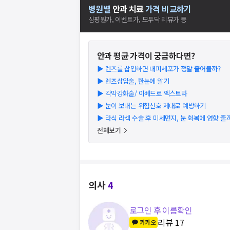
병원별
안과
치료
가격 비교하기
심평원가, 이벤트가, 모두닥 리뷰가 등
안과
평균 가격이 궁금하다면?
▶
렌즈를 삽입하면 내피세포가 정말 줄어들까?
▶
렌즈삽입술, 한눈에 알기
▶
각막강화술/ 아베드로 엑스트라
▶
눈이 보내는 위험신호 제대로 예방하기
▶
라식 라섹 수술 후 미세먼지, 눈 회복에 영향 줄
전체보기
의사
4
로그인 후 이름확인
리뷰
17
카카오