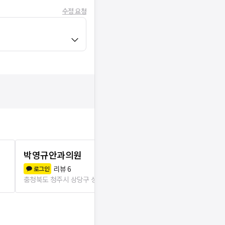
수정 요청
박영규안과의원
청주밝은안
리뷰
6
리뷰
1
로그인
로그인
충청북도 청주시 상당구 성안동
1.1km
충청북도 청주시