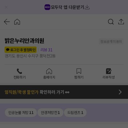
모두닥 앱 다운받기
밝은누리안과의원
정보공개 미동의
리뷰
31
로그인 후 별점확인
경기도 용인시 수지구 풍덕천2동
전화하기
홈페이지
찜하기
리뷰작성
임직원/학생 할인가
확인하러 가기 👀
인공눈물 처방
11
안경처방전
1
드림렌즈
1