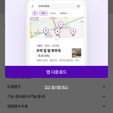
혹시 잘못된 병원정보가 있나요?
모두닥 팀에 알려주세요!
가격표
비급여/급여 진료란?
※
비급여 항목의 경우,
추가비용 등으로 실제 가격과 상이할 수 있으니, 정확
한 가격은 해당 의료기관에 직접 문의해주세요.
※
급여 항목의 경우,
건강보험심사평가원
에 고지되어 있는 급여 진료 기준 가
격입니다. (진료와 연관된 복합적인 비용이 추가되어, 병원마다 금액이 다르게
산정될 수 있는 점 참고 바랍니다.)
※ 이벤트가, 할인가는
VAT 포함
앱 다운로드
백내장수술 렌즈
드림렌즈
일단 둘러볼게요!
기능 검사료(시기능검사)
제증명수수료