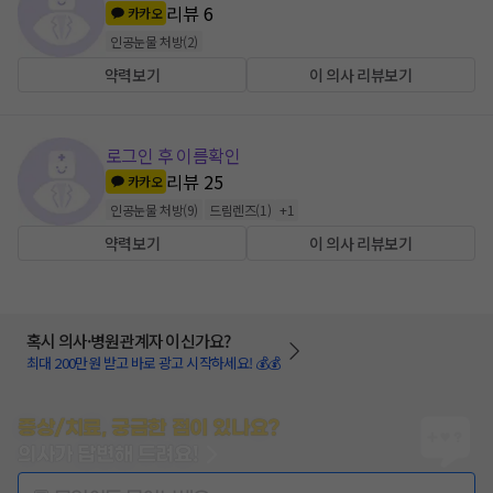
리뷰
6
카카오
인공눈물 처방
(
2
)
약력보기
이 의사 리뷰보기
로그인 후 이름확인
리뷰
25
카카오
인공눈물 처방
(
9
)
드림렌즈
(
1
)
+
1
약력보기
이 의사 리뷰보기
혹시 의사·병원관계자 이신가요?
최대 200만원 받고 바로 광고 시작하세요! 💰💰
증상/치료, 궁금한 점이 있나요?
의사가 답변해 드려요!