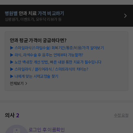
병원별
안과
치료
가격 비교하기
심평원가, 이벤트가, 모두닥 리뷰가 등
안과
평균 가격이 궁금하다면?
▶
스마일라식(스마일수술) 회복기간/통증/비용/가격 알아보기
▶
라식, 라섹수술 후 음주는 언제부터 가능할까?
▶
노안 백내장 개선 방법, 빠른 내원 통한 치료가 필수입니다
▶
스마일라식 / 클리어라식 / 스마트라식의 차이는?
▶
나에게 맞는 시력교정술 찾기
전체보기
의사
2
수정 요청
로그인 후 이름확인