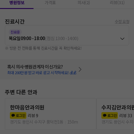
병원정보
가격표
의사(2)
리뷰(31)
진료시간
수정 요청
진료중
목요일
09:00 - 18:00
(
점심
13:00
-
14:00
)
※ 방문 전 전화를 통해 진료시간을 꼭 확인하세요!
혹시 의사·병원관계자 이신가요?
최대 200만원 받고 바로 광고 시작하세요! 💰💰
주변 다른 안과
한마음안과의원
수지김안과의
리뷰
9
리뷰
33
로그인
로그인
경기도 용인시 수지구 풍덕천1동
150m
경기도 용인시 수지