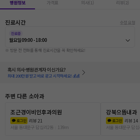
병원정보
가격표
의사(1)
리뷰(2)
진료시간
수정 요청
진료중
월요일
09:00 - 18:00
※ 방문 전 전화를 통해 진료시간을 꼭 확인하세요!
혹시 의사·병원관계자 이신가요?
최대 200만원 받고 바로 광고 시작하세요! 💰💰
주변 다른 소아과
조근경이비인후과의원
강북으뜸내과
리뷰
21
리뷰
14
로그인
로그인
서울 동대문구 답십리2동
139m
서울 동대문구 답십