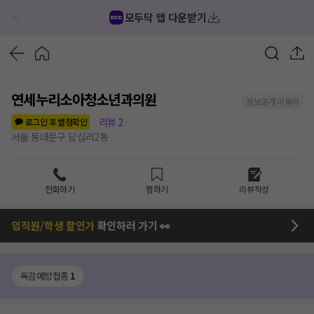
모두닥 앱 다운받기
연세누리소아청소년과의원
정보공개 미동의
리뷰
2
로그인 후 별점확인
서울 동대문구 답십리2동
전화하기
찜하기
리뷰작성
임직원/학생 할인가
확인하러 가기 👀
독감예방접종
1