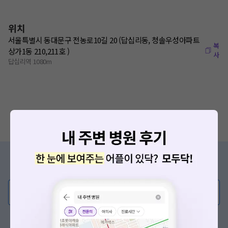
위치
서울특별시 동대문구 전농로10길 20 (답십리동, 청솔우성아파트
복
상가1동 210,211호 )
사
답십리역 1080m
증상/치료, 궁금한 점이 있나요?
의사가 직접 답해드려요!
💬 무엇이든 물어보세요
혹은, 의료상담 서비스에 다양한 게시글 보러가기