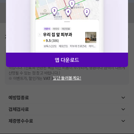
혹시 잘못된 병원정보가 있나요?
모두닥 팀에 알려주세요!
가격표
비급여/급여 진료란?
※
비급여 항목의 경우,
추가비용 등으로 실제 가격과 상이할 수 있으니, 정확
한 가격은 해당 의료기관에 직접 문의해주세요.
앱 다운로드
※
급여 항목의 경우,
건강보험심사평가원
에 고지되어 있는 급여 진료 기준 가
격입니다. (진료와 연관된 복합적인 비용이 추가되어, 병원마다 금액이 다르게
산정될 수 있는 점 참고 바랍니다.)
일단 둘러볼게요!
※ 이벤트가, 할인가는
VAT 포함
예방접종료
검체검사료
제증명수수료