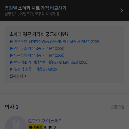
병원별
소아과
치료
가격 비교하기
심평원가, 이벤트가, 모두닥 리뷰가 등
소아과
평균 가격이 궁금하다면?
▶
홍역/유행성이하선염/풍진(MMR) 예방접종 가격은? (2026)
▶
장티푸스 예방접종 가격은? (2026)
▶
일본뇌염 예방접종 가격은? (2026)
▶
백일해/DPT 예방접종 비용은? (DTaP/Tdap) (2026)
▶
경동맥 초음파 비용은? (2026)
전체보기
의사
1
수정 요청
로그인 후 이름확인
리뷰
2
카카오