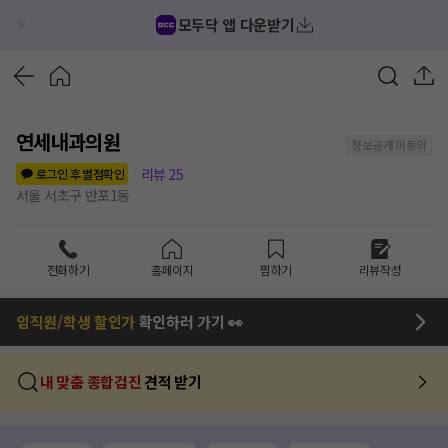
모두닥 앱 다운받기
연세내과의원
정보공개 미동의
리뷰
25
로그인 후 별점확인
서울 서초구 반포1동
전화하기
홈페이지
찜하기
리뷰작성
임직원/학생 할인가
확인하러 가기 👀
내 맞춤 종합검진
견적 받기