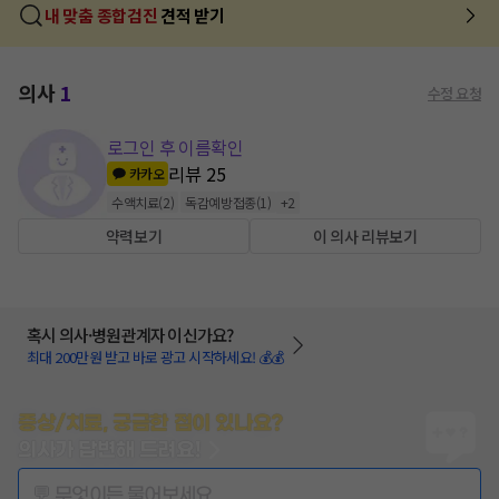
내 맞춤 종합검진
견적 받기
의사
1
수정 요청
로그인 후 이름확인
리뷰
25
카카오
수액치료
(
2
)
독감예방접종
(
1
)
+
2
약력보기
이 의사 리뷰보기
혹시 의사·병원관계자 이신가요?
최대 200만원 받고 바로 광고 시작하세요! 💰💰
증상/치료, 궁금한 점이 있나요?
의사가 답변해 드려요!
💬 무엇이든 물어보세요