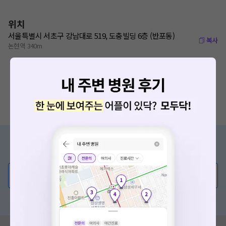
위치
서울특별시 서초구 강남대로 519, 도충빌딩 6층 (반포동)
복사
논현역 340m
증상/치료, 궁금한 점이 있나요?
의사가 직접 답해드려요!
💬 무엇이든 물어보세요
혹은, 의료상담 서비스에 다양한 게시글 보러가기