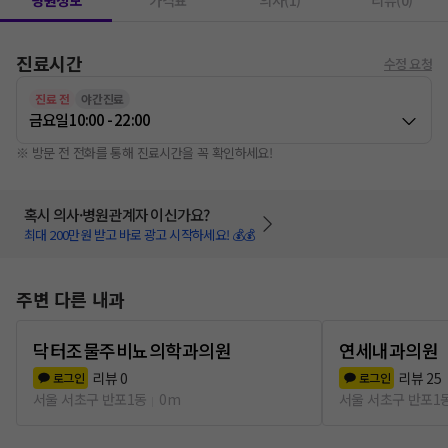
병원정보
가격표
의사(1)
리뷰(0)
진료시간
수정 요청
진료 전
야간진료
금요일
10:00 - 22:00
※ 방문 전 전화를 통해 진료시간을 꼭 확인하세요!
혹시 의사·병원관계자 이신가요?
최대 200만원 받고 바로 광고 시작하세요! 💰💰
주변 다른 내과
닥터조물주비뇨의학과의원
연세내과의원
리뷰
0
리뷰
25
로그인
로그인
서울 서초구 반포1동
0m
서울 서초구 반포1