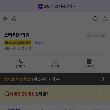
모두닥 앱 다운받기
스타리움의원
정보공개 미동의
리뷰
0
로그인 후 별점확인
서울 서초구 반포1동
전화하기
찜하기
리뷰작성
임직원/학생 할인가
확인하러 가기 👀
내 맞춤 종합검진
견적 받기