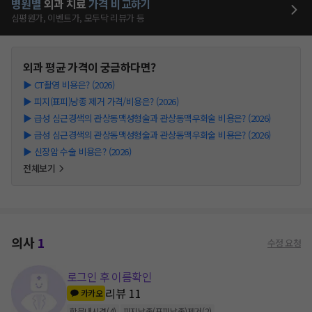
병원별
외과
치료
가격 비교하기
심평원가, 이벤트가, 모두닥 리뷰가 등
외과
평균 가격이 궁금하다면?
▶
CT촬영 비용은? (2026)
▶
피지(표피)낭종 제거 가격/비용은? (2026)
▶
급성 심근경색의 관상동맥성형술과 관상동맥우회술 비용은? (2026)
▶
급성 심근경색의 관상동맥성형술과 관상동맥우회술 비용은? (2026)
▶
신장암 수술 비용은? (2026)
전체보기
의사
1
수정 요청
로그인 후 이름확인
리뷰
11
카카오
항문내시경
(
4
)
피지낭종(표피낭종)제거
(
2
)