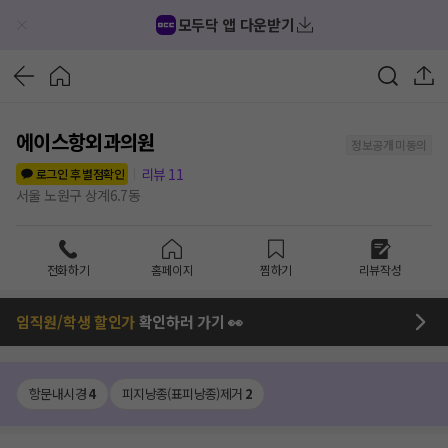
모두닥 앱 다운받기
에이스항외과의원
정보공개 미동의
리뷰
11
로그인 후 별점확인
서울 노원구 상계6.7동
전화하기
홈페이지
찜하기
리뷰작성
임직원/학생 할인가
확인하러 가기 👀
항문내시경
4
피지낭종(표피낭종)제거
2