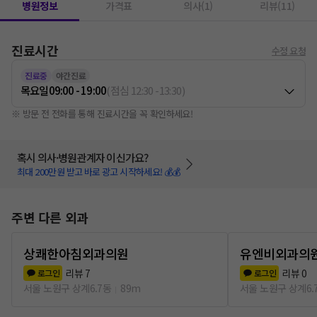
병원정보
가격표
의사(1)
리뷰(11)
진료시간
수정 요청
진료중
야간진료
목요일
09:00 - 19:00
(
점심
12:30
-
13:30
)
※ 방문 전 전화를 통해 진료시간을 꼭 확인하세요!
혹시 의사·병원관계자 이신가요?
최대 200만원 받고 바로 광고 시작하세요! 💰💰
주변 다른 외과
상쾌한아침외과의원
유엔비외과의
리뷰
7
리뷰
0
로그인
로그인
서울 노원구 상계6.7동
89m
서울 노원구 상계6.