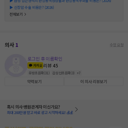
▶
급성 심근경색의 관상동맥성형술과 관상동맥우회술 비용은? (2026)
▶
신장암 수술 비용은? (2026)
전체보기
의사
1
수정 요청
로그인 후 이름확인
리뷰
45
카카오
유방초음파
(
31
)
갑상선초음파
(
3
)
+
7
약력보기
이 의사 리뷰보기
혹시 의사·병원관계자 이신가요?
최대 200만원 받고 바로 광고 시작하세요! 💰💰