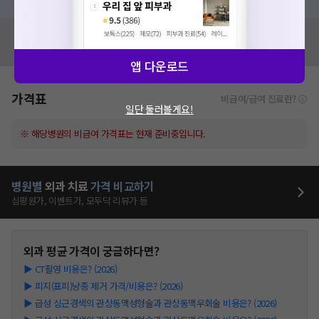
혹시 잘못된 병원정보가 있나요?
모두닥 팀에 알려주세요!
앱 다운로드
가격표
비급여/급여 진료란?
일단 둘러볼게요!
※ 해당병원의 비급여 가격표는 현재 준비중입니다.
병원별
외과
치료
가격 비교하기
심평원가, 이벤트가, 모두닥 리뷰가 등
외과
평균 가격이 궁금하다면?
▶
CT촬영 비용은? (2026)
▶
피지(표피)낭종 제거 가격/비용은? (2026)
▶
급성 심근경색의 관상동맥성형술과 관상동맥우회술 비용은? (2026)