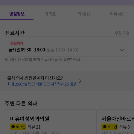
유방MRI
1
조직검사
1
병원정보
가격표
의사(1)
리뷰(45)
진료시간
수정 요청
진료마감
금요일
09:30 - 18:00
(
점심
13:00
-
14:30
)
※ 방문 전 전화를 통해 진료시간을 꼭 확인하세요!
혹시 의사·병원관계자 이신가요?
최대 200만원 받고 바로 광고 시작하세요! 💰💰
주변 다른 외과
미유여성외과의원
서울아산바로
리뷰
21
리뷰
0
로그인
로그인
서울 노원구 상계6.7동
29m
서울 노원구 상계6.