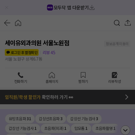
모두닥 앱 다운받기
세이유외과의원 서울노원점
정보공개 미동의
리뷰
45
로그인 후 별점확인
서울 노원구 상계6.7동
전화하기
홈페이지
찜하기
리뷰작성
임직원/학생 할인가
확인하러 가기 👀
유방초음파
31
갑상선초음파
3
갑상선 기능검사
3
갑상선 기능검사
1
초음파(외과)
1
맘모톰
1
초음파촬영
1