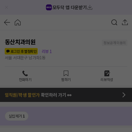
모두닥 앱 다운받기
동산치과의원
정보공개 미동의
리뷰
1
로그인 후 별점확인
서울 서대문구 남가좌1동
전화하기
찜하기
리뷰작성
임직원/학생 할인가
확인하러 가기 👀
실밥제거
1