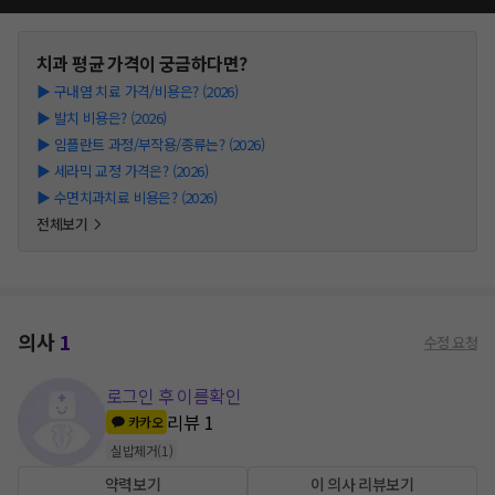
치과
평균 가격이 궁금하다면?
▶
구내염 치료 가격/비용은? (2026)
▶
발치 비용은? (2026)
▶
임플란트 과정/부작용/종류는? (2026)
▶
세라믹 교정 가격은? (2026)
▶
수면치과치료 비용은? (2026)
전체보기
의사
1
수정 요청
로그인 후 이름확인
리뷰
1
카카오
실밥제거
(
1
)
약력보기
이 의사 리뷰보기