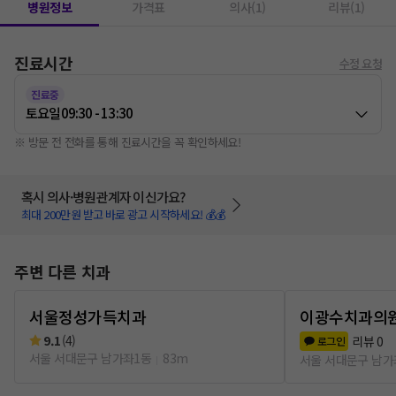
병원정보
가격표
의사(1)
리뷰(1)
진료시간
수정 요청
진료중
토요일
09:30 - 13:30
※ 방문 전 전화를 통해 진료시간을 꼭 확인하세요!
혹시 의사·병원관계자 이신가요?
최대 200만원 받고 바로 광고 시작하세요! 💰💰
주변 다른 치과
서울정성가득치과
이광수치과의
9.1
(
4
)
리뷰
0
로그인
서울 서대문구 남가좌1동
83m
서울 서대문구 남가