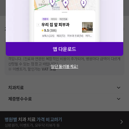
혹시 잘못된 병원정보가 있나요?
모두닥 팀에 알려주세요!
가격표
비급여/급여 진료란?
※
비급여 항목의 경우,
추가비용 등으로 실제 가격과 상이할 수 있으니, 정확
앱 다운로드
한 가격은 해당 의료기관에 직접 문의해주세요.
※
급여 항목의 경우,
건강보험심사평가원
에 고지되어 있는 급여 진료 기준 가
격입니다. (진료와 연관된 복합적인 비용이 추가되어, 병원마다 금액이 다르게
산정될 수 있는 점 참고 바랍니다.)
일단 둘러볼게요!
※ 이벤트가, 할인가는
VAT 포함
치과치료
제증명수수료
병원별
치과
치료
가격 비교하기
심평원가, 이벤트가, 모두닥 리뷰가 등