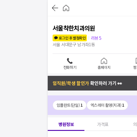
서울착한치과의원
리뷰
5
로그인 후 별점확인
서울 서대문구 남가좌1동
전화하기
홈페이지
찜
임직원/학생 할인가
확인하러 가기 👀
임플란트(단일)
1
엑스레이 촬영(치과)
1
병원정보
가격표
의