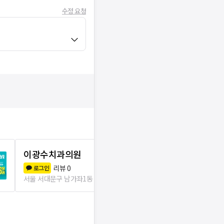
수정 요청
이광수치과의원
황진하치과
리뷰
0
리뷰
2
로그인
로그인
서울 서대문구 남가좌1동
84m
서울 서대문구 