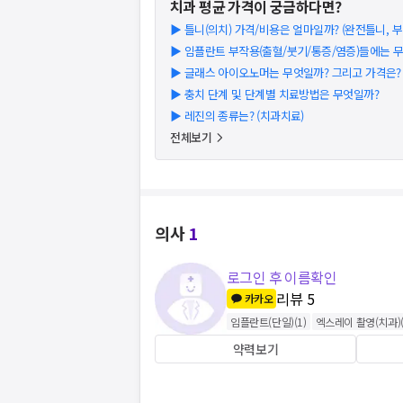
치과
평균 가격이 궁금하다면?
▶
틀니(의치) 가격/비용은 얼마일까? (완전틀니, 부분
▶
임플란트 부작용(출혈/붓기/통증/염증)들에는 
▶
글래스 아이오노머는 무엇일까? 그리고 가격은? (2
▶
충치 단계 및 단계별 치료방법은 무엇일까?
▶
레진의 종류는? (치과치료)
전체보기
의사
1
로그인 후 이름확인
리뷰
5
카카오
임플란트(단일)
(
1
)
엑스레이 촬영(치과)
약력보기