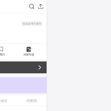
정보공개 미동의
하기
리뷰작성
사(1)
리뷰(5)