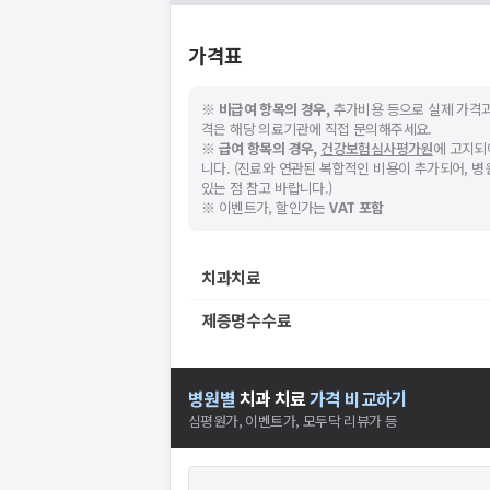
가격표
※
비급여 항목의 경우,
추가비용 등으로 실제 가격과
격은 해당 의료기관에 직접 문의해주세요.
※
급여 항목의 경우,
건강보험심사평가원
에 고지되
니다. (진료와 연관된 복합적인 비용이 추가되어, 
있는 점 참고 바랍니다.)
※ 이벤트가, 할인가는
VAT 포함
치과치료
제증명수수료
병원별
치과
치료
가격 비교하기
심평원가, 이벤트가, 모두닥 리뷰가 등