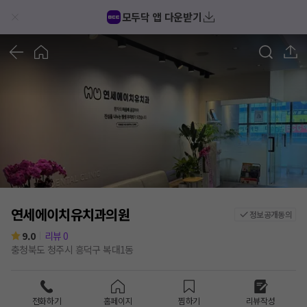
모두닥 앱 다운받기
1
/
3
연세에이치유치과의원
정보공개동의
9.0
리뷰
0
충청북도 청주시 흥덕구 복대1동
전화하기
홈페이지
찜하기
리뷰작성