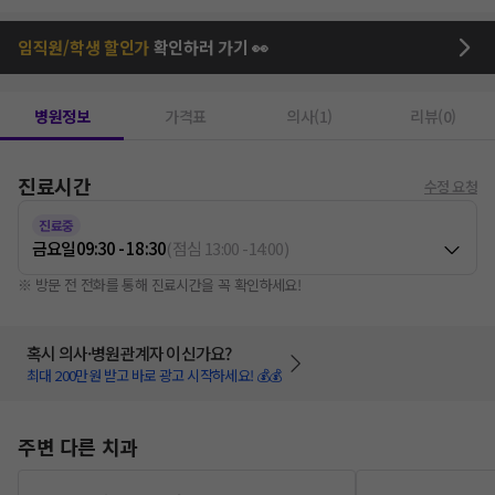
임직원/학생 할인가
확인하러 가기 👀
병원정보
가격표
의사(1)
리뷰(0)
진료시간
수정 요청
진료중
금요일
09:30 - 18:30
(
점심
13:00
-
14:00
)
※ 방문 전 전화를 통해 진료시간을 꼭 확인하세요!
혹시 의사·병원관계자 이신가요?
최대 200만원 받고 바로 광고 시작하세요! 💰💰
주변 다른 치과