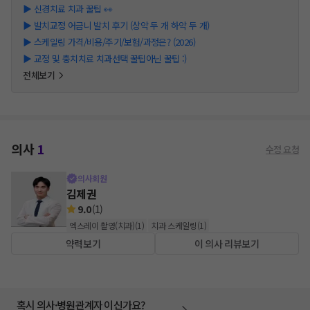
▶
신경치료 치과 꿀팁 👀
▶
발치교정 어금니 발치 후기 (상악 두 개 하악 두 개)
▶
스케일링 가격/비용/주기/보험/과정은? (2026)
▶
교정 및 충치치료 치과선택 꿀팁아닌 꿀팁 :)
전체보기
의사
1
수정 요청
의사회원
김제권
9.0
(
1
)
엑스레이 촬영(치과)
(
1
)
치과 스케일링
(
1
)
약력보기
이 의사 리뷰보기
혹시 의사·병원관계자 이신가요?