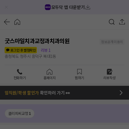
모두닥 앱 다운받기
굿스마일치과교정과치과의원
정보공개 미동의
리뷰
1
로그인 후 별점확인
충청북도 청주시 흥덕구 복대1동
전화하기
홈페이지
찜하기
리뷰작성
임직원/학생 할인가
확인하러 가기 👀
클리피씨교정
1