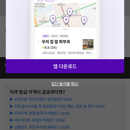
요청하신 작업을 처리하지 못했습니다.
혹시 잘못된 병원정보가 있나요?
네트워크 또는 서버의 일시적인 오류로, 잠시 후 다시 시도해주
모두닥 팀에 알려주세요!
세요. 지속적으로 문제가 발생할 경우 모두닥 채널톡으로 문의
해주세요.
확인
가격표
비급여/급여 진료란?
※ 해당병원의 비급여 가격표는 현재 준비중입니다.
병원별
치과
치료
가격 비교하기
앱 다운로드
심평원가, 이벤트가, 모두닥 리뷰가 등
일단 둘러볼게요!
치과
평균 가격이 궁금하다면?
▶
신경치료 가격/비용은 얼마일까? (2026)
▶
치조골이식수술 꼭 필요할까? 비용, 재료, 방법 총 정리 (2026)
▶
치아미백 과정/효과/부작용은? (2026)
▶
라미네이트 과정/부작용은? (2026)
▶
임플란트 과정/부작용/종류는? (2026)