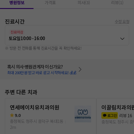
병원정보
가격표
의사(3)
리뷰(1)
진료시간
수정 요청
진료마감
토요일
10:00 - 16:00
※ 방문 전 전화를 통해 진료시간을 꼭 확인하세요!
혹시 의사·병원관계자 이신가요?
최대 200만원 받고 바로 광고 시작하세요! 💰💰
주변 다른 치과
연세에이치유치과의원
이끌림치과의
9.0
리뷰
16
로그인
충청북도 청주시 흥덕구 복대1동
충청북도 청주시 흥
2m