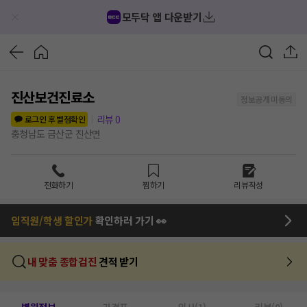
모두닥 앱 다운받기
진산보건진료소
정보공개 미동의
리뷰
0
로그인 후 별점확인
충청남도 금산군 진산면
전화하기
찜하기
리뷰작성
임직원/학생 할인가
확인하러 가기 👀
내 맞춤 종합검진
견적 받기