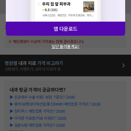
혹시 잘못된 병원정보가 있나요?
모두닥 팀에 알려주세요!
가격표
비급여/급여 진료란?
앱 다운로드
※ 해당병원의 비급여 가격표는 현재 준비중입니다.
일단 둘러볼게요!
병원별
내과
치료
가격 비교하기
심평원가, 이벤트가, 모두닥 리뷰가 등
내과
평균 가격이 궁금하다면?
▶
인공와우 수술 비용/ 보험 기준은? (2026)
▶
홍역/유행성이하선염/풍진(MMR) 예방접종 가격은? (2026)
▶
장티푸스 예방접종 가격은? (2026)
▶
이석증 치료법/치료 비용은? (2026)
▶
일본뇌염 예방접종 가격은? (2026)