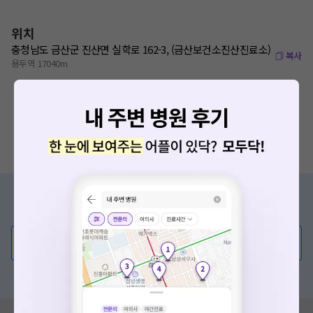
위치
충청남도 금산군 진산면 실학로 162-3, (금산보건소진산진료소)
복사
용두역 17040m
증상/치료, 궁금한 점이 있나요?
의사가 직접 답해드려요!
💬 무엇이든 물어보세요
혹은, 의료상담 서비스에 다양한 게시글 보러가기