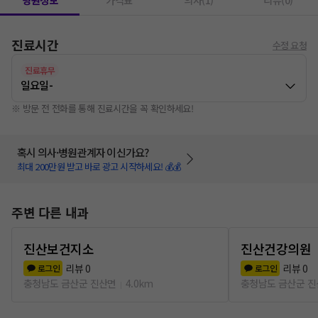
병원정보
가격표
의사(1)
리뷰(0)
진료시간
수정 요청
진료휴무
일요일
-
※ 방문 전 전화를 통해 진료시간을 꼭 확인하세요!
혹시 의사·병원관계자 이신가요?
최대 200만원 받고 바로 광고 시작하세요! 💰💰
주변 다른 내과
진산보건지소
진산건강의원
리뷰
0
리뷰
0
로그인
로그인
충청남도 금산군 진산면
4.0km
충청남도 금산군 