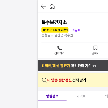
복수보건지소
리뷰
0
로그인 후 별점확인
충청남도 금산군 복수면
전화하기
찜하기
임직원/학생 할인가
확인하러 가기 👀
내 맞춤 종합검진
견적 받기
병원정보
가격표
의