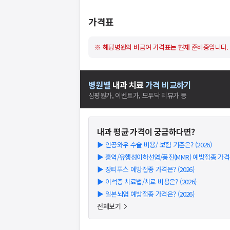
가격표
※ 해당병원의 비급여 가격표는 현재 준비중입니다.
병원별
내과
치료
가격 비교하기
심평원가, 이벤트가, 모두닥 리뷰가 등
내과
평균 가격이 궁금하다면?
▶
인공와우 수술 비용/ 보험 기준은? (2026)
▶
홍역/유행성이하선염/풍진(MMR) 예방접종 가격은?
▶
장티푸스 예방접종 가격은? (2026)
▶
이석증 치료법/치료 비용은? (2026)
▶
일본뇌염 예방접종 가격은? (2026)
전체보기