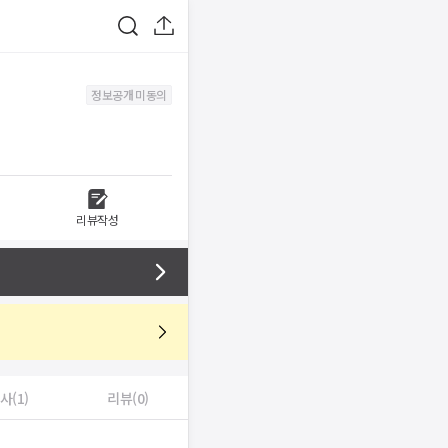
정보공개 미동의
리뷰작성
사(1)
리뷰(0)