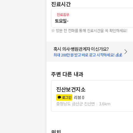
진료시간
진료휴무
토요일
-
※ 방문 전 전화를 통해 진료시간을 꼭 확인하세요!
혹시 의사·병원관계자 이신가요?
최대 200만원 받고 바로 광고 시작하세요! 💰💰
주변 다른 내과
진산보건지소
리뷰
0
로그인
충청남도 금산군 진산면
3.6km
위치