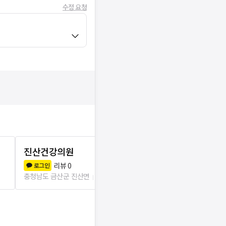
수정 요청
진산건강의원
진산보건진
리뷰
0
리뷰
0
로그인
로그인
충청남도 금산군 진산면
3.6km
충청남도 금산군