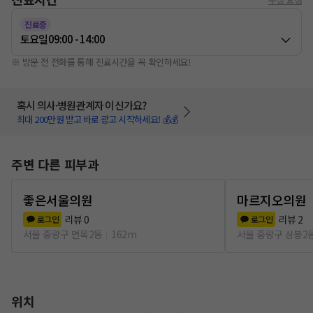
진료중
토요일
09:00 - 14:00
※ 방문 전 전화를 통해 진료시간을 꼭 확인하세요!
혹시 의사·병원관계자 이신가요?
최대 200만원 받고 바로 광고 시작하세요! 💰💰
주변 다른 피부과
좋은서울의원
마르지오의원
리뷰
0
리뷰
2
로그인
로그인
서울 중랑구 면목2동
162m
서울 중랑구 상봉2
위치