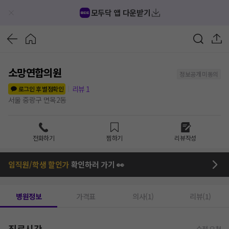
모두닥 앱 다운받기
소망연합의원
정보공개 미동의
리뷰
1
로그인 후 별점확인
서울 중랑구 면목2동
전화하기
찜하기
리뷰작성
임직원/학생 할인가
확인하러 가기 👀
병원정보
가격표
의사(1)
리뷰(1)
진료시간
수정 요청