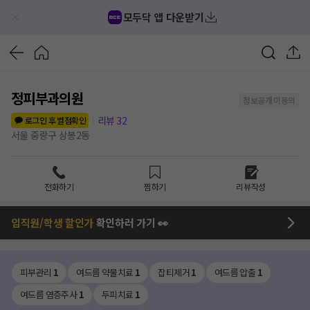
모두닥 앱 다운받기
정피부과의원
정보공개 미동의
리뷰
32
로그인 후 별점확인
서울 중랑구 상봉2동
전화하기
찜하기
리뷰작성
임직원/학생 할인가
확인하러 가기 👀
피부관리
1
여드름 약물치료
1
잡티제거
1
여드름 압출
1
여드름 염증주사
1
두피치료
1