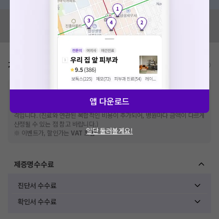
혹시 잘못된 병원정보가 있나요?
모두닥 팀에 알려주세요!
가격표
비급여/급여 진료란?
※
비급여 항목의 경우,
추가비용 등으로 실제 가격과 상이할 수 있으니, 정확
한 가격은 해당 의료기관에 직접 문의해주세요.
앱 다운로드
※
급여 항목의 경우,
건강보험심사평가원
에 고지되어 있는 급여 진료 기준 가
격입니다. (진료와 연관된 복합적인 비용이 추가되어, 병원마다 금액이 다르게
산정될 수 있는 점 참고 바랍니다.)
일단 둘러볼게요!
※ 이벤트가, 할인가는
VAT 포함
제증명수수료
진단서 수수료
확인서 수수료