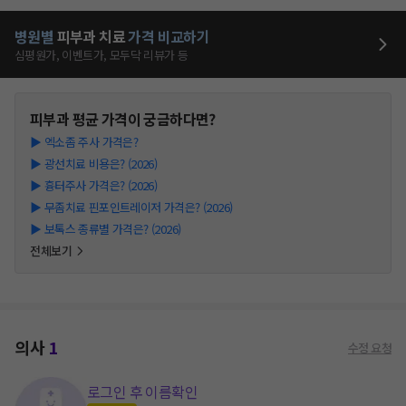
병원별
피부과
치료
가격 비교하기
심평원가, 이벤트가, 모두닥 리뷰가 등
피부과
평균 가격이 궁금하다면?
▶
엑소좀 주사 가격은?
▶
광선치료 비용은? (2026)
▶
흉터주사 가격은? (2026)
▶
무좀치료 핀포인트레이저 가격은? (2026)
▶
보톡스 종류별 가격은? (2026)
전체보기
의사
1
수정 요청
로그인 후 이름확인