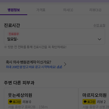
병원정보
가격표
의사(1)
리뷰(32)
진료시간
수정 요청
진료휴무
일요일
-
※ 방문 전 전화를 통해 진료시간을 꼭 확인하세요!
혹시 의사·병원관계자 이신가요?
최대 200만원 받고 바로 광고 시작하세요! 💰💰
주변 다른 피부과
웃는세상의원
마르지오의원
리뷰
0
리뷰
2
로그인
로그인
서울 중랑구 중화2동
158m
서울 중랑구 상봉2