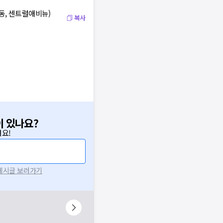
동, 센트럴애비뉴)
복사
이 있나요?
요!
 게시글 보러가기