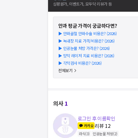
심평원가, 이벤트가, 모두닥 리뷰가 등
안과
평균 가격이 궁금하다면?
▶
안와골절 안와수술 비용은? (2026)
▶
녹내장 치료 가격/비용은? (2026)
▶
인공눈물 처방 가격은? (2026)
▶
망막 레이저 치료 비용은? (2026)
▶
각막검사 비용은? (2026)
전체보기
의사
1
로그인 후 이름확인
리뷰
12
카카오
라식
(
3
)
인공눈물 처방
(
2
)