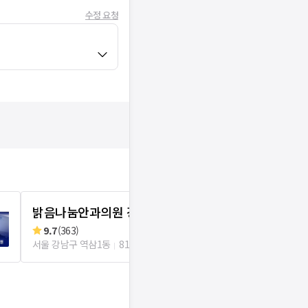
수정 요청
밝음나눔안과의원 강남점
강남아이디
9.7
(
363
)
9.8
(
1221
)
서울 강남구 역삼1동
81m
서울 서초구 서초