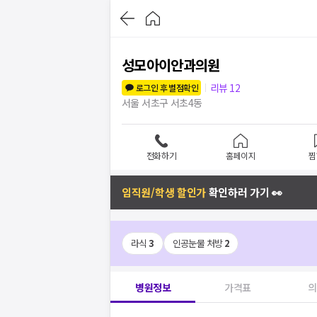
성모아이안과의원
리뷰
12
로그인 후 별점확인
서울 서초구 서초4동
전화하기
홈페이지
찜
임직원/학생 할인가
확인하러 가기 👀
라식
3
인공눈물 처방
2
병원정보
가격표
의