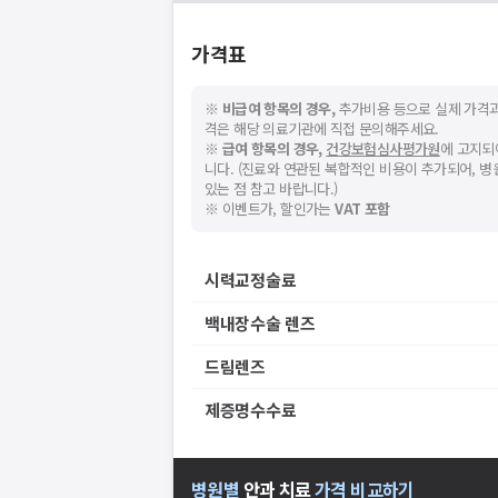
가격표
※
비급여 항목의 경우,
추가비용 등으로 실제 가격과
격은 해당 의료기관에 직접 문의해주세요.
※
급여 항목의 경우,
건강보험심사평가원
에 고지되
니다. (진료와 연관된 복합적인 비용이 추가되어, 
있는 점 참고 바랍니다.)
※ 이벤트가, 할인가는
VAT 포함
시력교정술료
백내장수술 렌즈
드림렌즈
제증명수수료
병원별
안과
치료
가격 비교하기