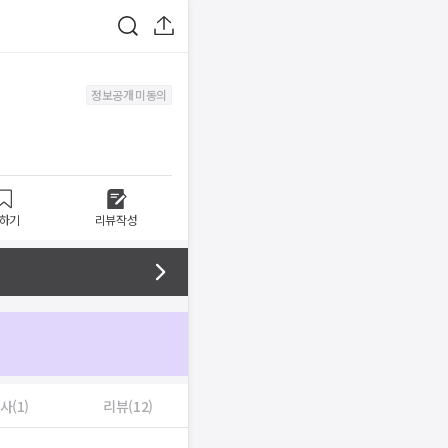
정보공개 미동의
하기
리뷰작성
사(1)
리뷰(12)