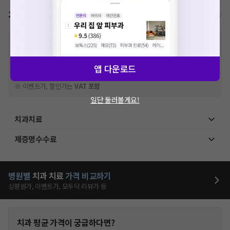
가격표
비급여/급여 진료란?
※
비급여 항목의 경우,
추가비용 등으로 실제 가격과 상이할 수 있으니, 정확
한 가격은 해당 의료기관에 직접 문의해주세요.
※
급여 항목의 경우,
건강보험심사평가원
에 고지되어 있는 급여 진료 기준 가
앱 다운로드
격입니다. (진료와 연관된 복합적인 비용이 추가되어, 병원마다 금액이 다르게
산정될 수 있는 점 참고 바랍니다.)
※ 이벤트가, 할인가는
VAT 포함
일단 둘러볼게요!
치과치료
제증명수수료
병원별
치과
치료
가격 비교하기
심평원가, 이벤트가, 모두닥 리뷰가 등
치과
평균 가격이 궁금하다면?