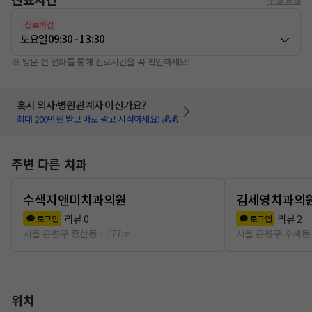
진료마감
토요일
09:30 - 13:30
※ 방문 전 전화를 통해 진료시간을 꼭 확인하세요!
혹시 의사·병원관계자 이신가요?
최대 200만원 받고 바로 광고 시작하세요! 💰💰
주변 다른 치과
수색지앤미치과의원
김세영치과의
리뷰
0
리뷰
2
로그인
로그인
서울 은평구 증산동
177m
서울 은평구 수색동
위치