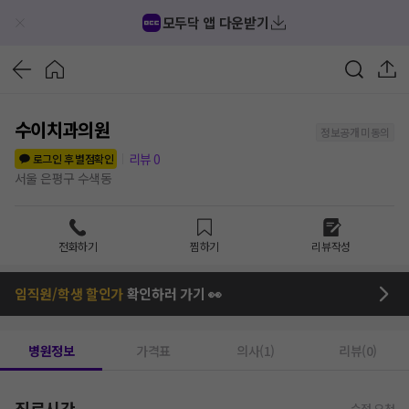
모두닥 앱 다운받기
수이치과의원
정보공개 미동의
리뷰
0
로그인 후 별점확인
서울 은평구 수색동
전화하기
찜하기
리뷰작성
임직원/학생 할인가
확인하러 가기 👀
병원정보
가격표
의사(1)
리뷰(0)
진료시간
수정 요청