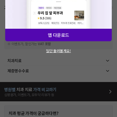
가격표
비급여/급여 진료란?
※
비급여 항목의 경우,
추가비용 등으로 실제 가격과 상이할 수 있으니, 정확
한 가격은 해당 의료기관에 직접 문의해주세요.
※
급여 항목의 경우,
건강보험심사평가원
에 고지되어 있는 급여 진료 기준 가
앱 다운로드
격입니다. (진료와 연관된 복합적인 비용이 추가되어, 병원마다 금액이 다르게
산정될 수 있는 점 참고 바랍니다.)
※ 이벤트가, 할인가는
VAT 포함
일단 둘러볼게요!
치과치료
제증명수수료
병원별
치과
치료
가격 비교하기
심평원가, 이벤트가, 모두닥 리뷰가 등
치과
평균 가격이 궁금하다면?