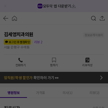
모두닥 앱 다운받기
김세영치과의원
정보공개 미동의
리뷰
2
로그인 후 별점확인
서울 은평구 수색동
전화하기
찜하기
리뷰작성
임직원/학생 할인가
확인하러 가기 👀
병원정보
가격표
의사(1)
리뷰(2)
진료시간
수정 요청