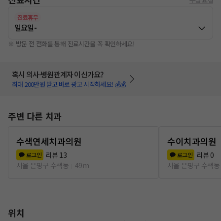
진료휴무
일요일
-
※ 방문 전 전화를 통해 진료시간을 꼭 확인하세요!
혹시 의사·병원관계자 이신가요?
최대 200만원 받고 바로 광고 시작하세요! 💰💰
주변 다른 치과
수색연세치과의원
수이치과의원
리뷰
13
리뷰
0
로그인
로그인
서울 은평구 수색동
49m
서울 은평구 수색동
위치