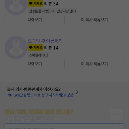
리뷰
34
카카오
인공눈물 처방
(
10
)
안경처방전
(
1
)
약력보기
이 의사 리뷰보기
로그인 후 이름확인
리뷰
14
카카오
스마일라식
(
1
)
약력보기
이 의사 리뷰보기
혹시 의사·병원관계자 이신가요?
최대 200만원 받고 바로 광고 시작하세요! 💰💰
증상/치료, 궁금한 점이 있나요?
의사가 답변해 드려요!