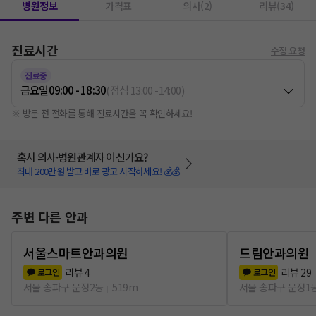
병원정보
가격표
의사(2)
리뷰(34)
진료시간
수정 요청
진료중
금요일
09:00 - 18:30
(
점심
13:00
-
14:00
)
※ 방문 전 전화를 통해 진료시간을 꼭 확인하세요!
혹시 의사·병원관계자 이신가요?
최대 200만원 받고 바로 광고 시작하세요! 💰💰
주변 다른 안과
서울스마트안과의원
드림안과의원
리뷰
4
리뷰
29
로그인
로그인
서울 송파구 문정2동
519m
서울 송파구 문정1