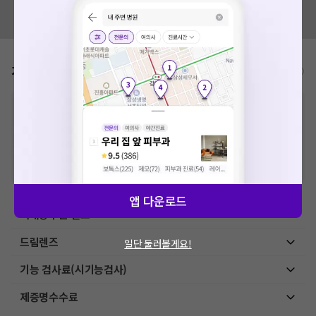
혹시 잘못된 병원정보가 있나요?
모두닥 팀에 알려주세요!
가격표
비급여/급여 진료란?
※
비급여 항목의 경우,
추가비용 등으로 실제 가격과 상이할 수 있으니, 정확
한 가격은 해당 의료기관에 직접 문의해주세요.
※
급여 항목의 경우,
건강보험심사평가원
에 고지되어 있는 급여 진료 기준 가
격입니다. (진료와 연관된 복합적인 비용이 추가되어, 병원마다 금액이 다르게
산정될 수 있는 점 참고 바랍니다.)
※ 이벤트가, 할인가는
VAT 포함
앱 다운로드
백내장수술 렌즈
드림렌즈
일단 둘러볼게요!
기능 검사료(시기능검사)
제증명수수료