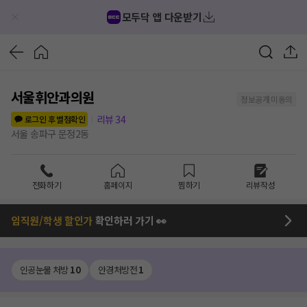
모두닥 앱 다운받기
서울휘안과의원
정보공개 미동의
리뷰
34
로그인 후 별점확인
서울 송파구 문정2동
전화하기
홈페이지
찜하기
리뷰작성
임직원/학생 할인가
확인하러 가기 👀
인공눈물 처방
10
안경처방전
1