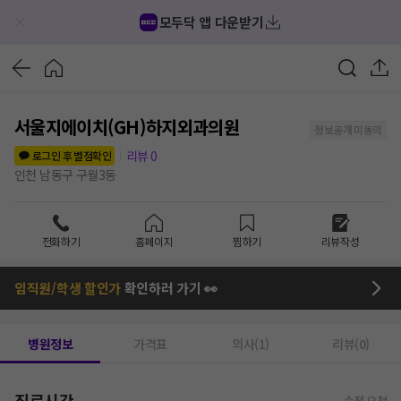
모두닥 앱 다운받기
서울지에이치(GH)하지외과의원
정보공개 미동의
리뷰
0
로그인 후 별점확인
인천 남동구 구월3동
전화하기
홈페이지
찜하기
리뷰작성
임직원/학생 할인가
확인하러 가기 👀
병원정보
가격표
의사(1)
리뷰(0)
진료시간
수정 요청