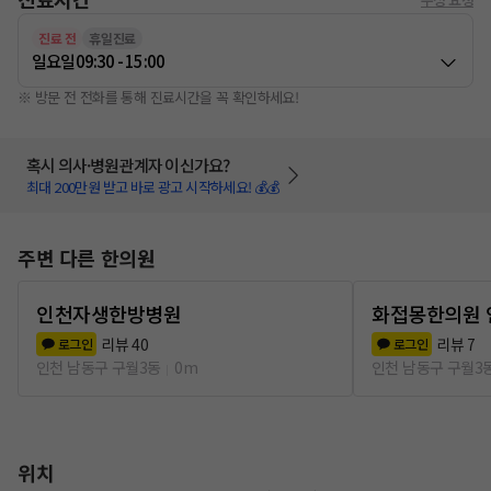
진료 전
휴일진료
일요일
09:30 - 15:00
※ 방문 전 전화를 통해 진료시간을 꼭 확인하세요!
혹시 의사·병원관계자 이신가요?
최대 200만원 받고 바로 광고 시작하세요! 💰💰
주변 다른 한의원
인천자생한방병원
화접몽한의원 
리뷰
40
리뷰
7
로그인
로그인
인천 남동구 구월3동
0m
인천 남동구 구월3
위치