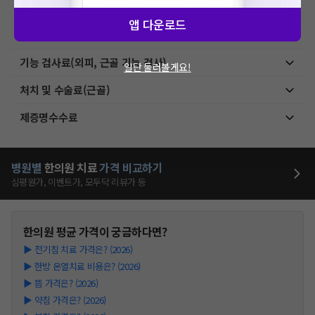
초음파 검사료(기본초음파)
앱 다운로드
초음파 검사료(진단초음파)
기능 검사료(외피, 근골 기능 검사)
일단 둘러볼게요!
처치 및 수술료(근골)
제증명수수료
병원별
한의원
치료
가격 비교하기
심평원가, 이벤트가, 모두닥 리뷰가 등
한의원
평균 가격이 궁금하다면?
▶
전기침 치료 가격은? (2026)
▶
한방 온열치료 비용은? (2026)
▶
뜸 가격은? (2026)
▶
약침 가격은? (2026)