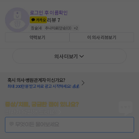
로그인 후 이름확인
리뷰
7
카카오
침술
(
4
)
추나치료(단순)
(
3
)
+
2
약력보기
이 의사 리뷰보기
의사 더보기
혹시 의사·병원관계자 이신가요?
최대 200만원 받고 바로 광고 시작하세요! 💰💰
증상/치료, 궁금한 점이 있나요?
의사가 답변해 드려요!
💬 무엇이든 물어보세요