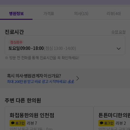
다이어트 한약
1
봉침
1
병원정보
가격표
의사(15)
리뷰(40)
진료시간
수정 요청
점심휴무
토요일
09:00 - 18:00
(
점심
13:00
-
14:00
)
※ 방문 전 전화를 통해 진료시간을 꼭 확인하세요!
혹시 의사·병원관계자 이신가요?
최대 200만원 받고 바로 광고 시작하세요! 💰💰
주변 다른 한의원
화접몽한의원 인천점
튼튼마디한의원
리뷰
7
리뷰
2
로그인
로그인
인천 남동구 구월3동
0m
인천 남동구 구월3