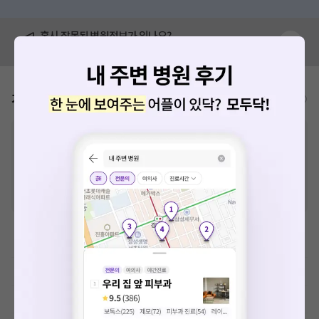
혹시 잘못된 병원정보가 있나요?
모두닥 팀에 알려주세요!
가격표
비급여/급여 진료란?
※
비급여 항목의 경우,
추가비용 등으로 실제 가격과 상이할 수 있으니, 정확
한 가격은 해당 의료기관에 직접 문의해주세요.
※
급여 항목의 경우,
건강보험심사평가원
에 고지되어 있는 급여 진료 기준 가
격입니다. (진료와 연관된 복합적인 비용이 추가되어, 병원마다 금액이 다르게
산정될 수 있는 점 참고 바랍니다.)
※ 이벤트가, 할인가는
VAT 포함
한방 시술 및 처치료
이학요법료
MRI-기본검사