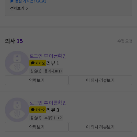
▶
봉침 가격은? (2026)
전체보기
의사
15
수정 요청
로그인 후 이름확인
리뷰
1
카카오
침술
(
1
)
물리치료
(
1
)
약력보기
이 의사 리뷰보기
로그인 후 이름확인
리뷰
3
카카오
침술
(
3
)
부항
(
1
)
+
2
약력보기
이 의사 리뷰보기