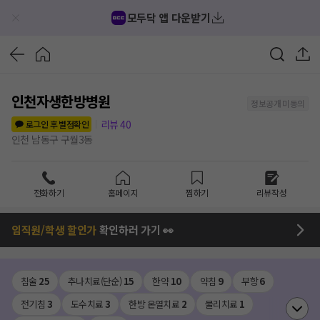
모두닥 앱 다운받기
인천자생한방병원
정보공개 미동의
리뷰
40
로그인 후 별점확인
인천 남동구 구월3동
전화하기
홈페이지
찜하기
리뷰작성
임직원/학생 할인가
확인하러 가기 👀
침술
25
추나치료(단순)
15
한약
10
약침
9
부항
6
전기침
3
도수치료
3
한방 온열치료
2
물리치료
1