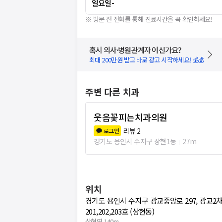
일요일
-
※ 방문 전 전화를 통해 진료시간을 꼭 확인하세요!
혹시 의사·병원관계자 이신가요?
최대 200만원 받고 바로 광고 시작하세요! 💰💰
주변 다른 치과
웃음꽃피는치과의원
리뷰
2
로그인
경기도 용인시 수지구 상현1동
27m
위치
경기도 용인시 수지구 광교중앙로 297, 광교2
201,202,203호 (상현동)
상현역 140m