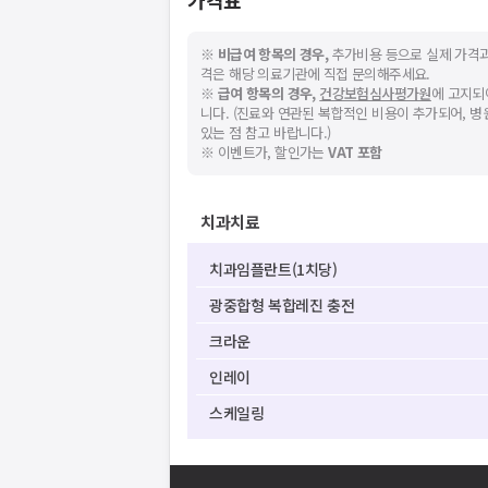
가격표
※
비급여 항목의 경우,
추가비용 등으로 실제 가격과
격은 해당 의료기관에 직접 문의해주세요.
※
급여 항목의 경우,
건강보험심사평가원
에 고지되
니다. (진료와 연관된 복합적인 비용이 추가되어, 
있는 점 참고 바랍니다.)
※ 이벤트가, 할인가는
VAT 포함
치과치료
치과임플란트(1치당)
광중합형 복합레진 충전
크라운
인레이
스케일링