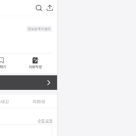
정보공개 미동의
하기
리뷰작성
사(1)
리뷰(0)
수정 요청