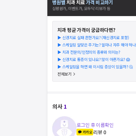
병원별
치과
치료
가격 비교하기
심평원가, 이벤트가, 모두닥 리뷰가 등
치과
평균 가격이 궁금하다면?
▶
신경치료 실패 흔한가요? (재신경치료 포함)
▶
스케일링 알맞은 주기는? 얼마나 자주 해야 하나요
▶
치과 전문의/인정의의 종류와 의미는?
▶
신경치료 통증이 있나요? 많이 아픈가요? 😱
▶
스케일링을 하면 왜 이시림 증상이 있을까? 🤔
전체보기
의사
1
로그인 후 이름확인
리뷰
0
카카오