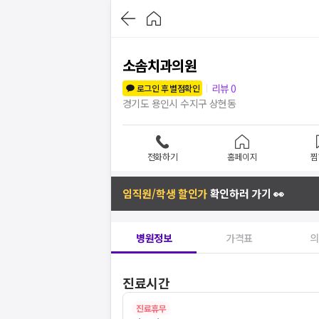
소솜치과의원
리뷰
0
로그인 후 별점확인
경기도 용인시 수지구 상현동
전화하기
홈페이지
찜
임직원/학생 할인가
확인하러 가기 👀
병원정보
가격표
의
진료시간
진료휴무