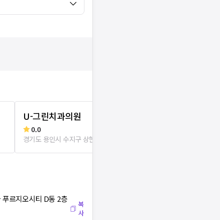
U-그린치과의원
광교치과의
0.0
0.0
경기도 용인시 수지구 상현동
76m
경기도 용인시 수
차 푸르지오시티 D동 2층
복
사