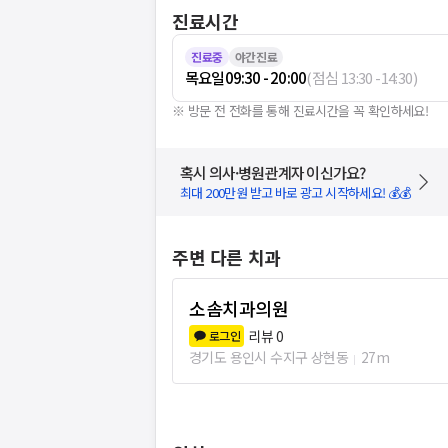
진료시간
진료중
야간진료
목요일
09:30 - 20:00
(
점심
13:30
-
14:30
)
※ 방문 전 전화를 통해 진료시간을 꼭 확인하세요!
혹시 의사·병원관계자 이신가요?
최대 200만원 받고 바로 광고 시작하세요! 💰💰
주변 다른 치과
소솜치과의원
리뷰
0
로그인
경기도 용인시 수지구 상현동
27m