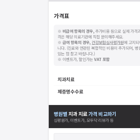
가격표
※
비급여 항목의 경우,
추가비용 등으로 실제 가격과
격은 해당 의료기관에 직접 문의해주세요.
※
급여 항목의 경우,
건강보험심사평가원
에 고지되
니다. (진료와 연관된 복합적인 비용이 추가되어, 
있는 점 참고 바랍니다.)
※ 이벤트가, 할인가는
VAT 포함
치과치료
제증명수수료
병원별
치과
치료
가격 비교하기
심평원가, 이벤트가, 모두닥 리뷰가 등