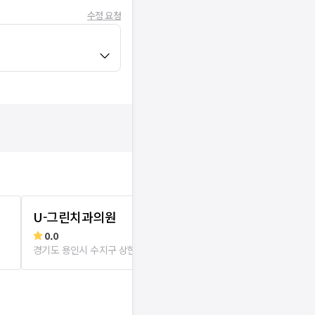
수정 요청
U-그린치과의원
광교이음치
0.0
리뷰
1
로그인
경기도 용인시 수지구 상현동
80m
경기도 용인시 수