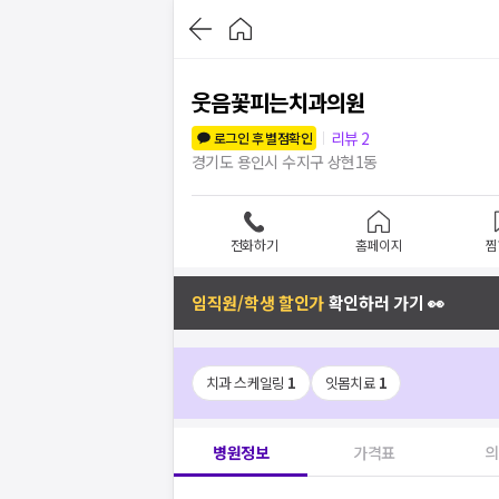
웃음꽃피는치과의원
리뷰
2
로그인 후 별점확인
경기도 용인시 수지구 상현1동
전화하기
홈페이지
찜
임직원/학생 할인가
확인하러 가기 👀
치과 스케일링
1
잇몸치료
1
병원정보
가격표
의