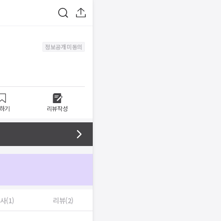
정보공개 미동의
하기
리뷰작성
사(1)
리뷰(2)