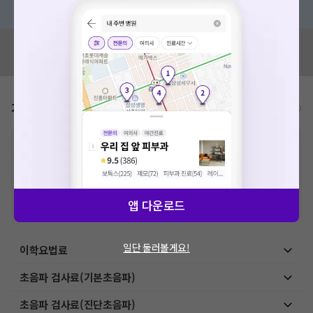
혹은, 의료상담 서비스에 다양한 게시글 보러가기
혹시 잘못된 병원정보가 있나요?
모두닥 팀에 알려주세요!
가격표
비급여/급여 진료란?
※
비급여 항목의 경우,
추가비용 등으로 실제 가격과 상이할 수 있으니, 정확
한 가격은 해당 의료기관에 직접 문의해주세요.
※
급여 항목의 경우,
건강보험심사평가원
에 고지되어 있는 급여 진료 기준 가
격입니다. (진료와 연관된 복합적인 비용이 추가되어, 병원마다 금액이 다르게
산정될 수 있는 점 참고 바랍니다.)
앱 다운로드
※ 이벤트가, 할인가는
VAT 포함
일단 둘러볼게요!
이학요법료
초음파 검사료(기본초음파)
초음파 검사료(진단초음파)