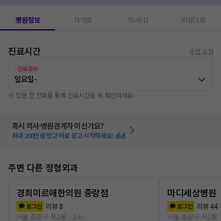
병원정보
가격표
의사(1)
리뷰(18)
진료시간
수정 요청
진료휴무
일요일
-
※ 방문 전 전화를 통해 진료시간을 꼭 확인하세요!
혹시 의사·병원관계자 이신가요?
최대 200만원 받고 바로 광고 시작하세요! 💰💰
주변 다른 정형외과
경희미르애한의원 중랑점
마디세상병원
리뷰
8
리뷰
44
로그인
로그인
서울 중랑구 묵2동
1m
서울 중랑구 묵1동