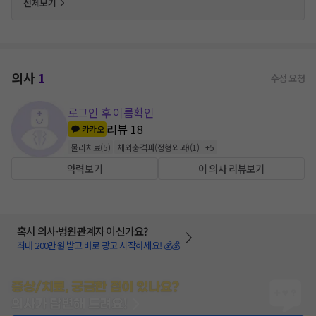
전체보기
의사
1
수정 요청
로그인 후 이름확인
리뷰
18
카카오
물리치료
(
5
)
체외충격파(정형외과)
(
1
)
+
5
약력보기
이 의사 리뷰보기
혹시 의사·병원관계자 이신가요?
최대 200만원 받고 바로 광고 시작하세요! 💰💰
증상/치료, 궁금한 점이 있나요?
의사가 답변해 드려요!