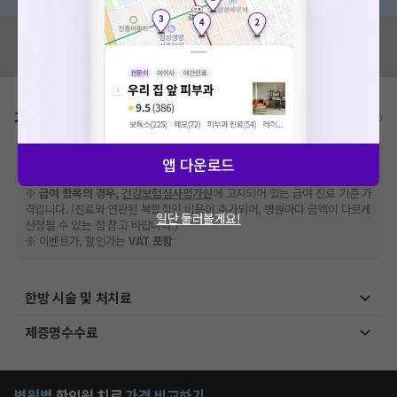
혹시 잘못된 병원정보가 있나요?
모두닥 팀에 알려주세요!
가격표
비급여/급여 진료란?
※
비급여 항목의 경우,
추가비용 등으로 실제 가격과 상이할 수 있으니, 정확
앱 다운로드
한 가격은 해당 의료기관에 직접 문의해주세요.
※
급여 항목의 경우,
건강보험심사평가원
에 고지되어 있는 급여 진료 기준 가
격입니다. (진료와 연관된 복합적인 비용이 추가되어, 병원마다 금액이 다르게
일단 둘러볼게요!
산정될 수 있는 점 참고 바랍니다.)
※ 이벤트가, 할인가는
VAT 포함
한방 시술 및 처치료
제증명수수료
병원별
한의원
치료
가격 비교하기