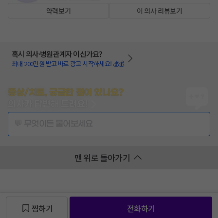
약력보기
이 의사 리뷰보기
혹시 의사·병원관계자 이신가요?
최대 200만원 받고 바로 광고 시작하세요! 💰💰
증상/치료, 궁금한 점이 있나요?
의사가 답변해 드려요!
💬 무엇이든 물어보세요
맨 위로 돌아가기
찜하기
전화하기
찜 목록보기
찜 목록보기