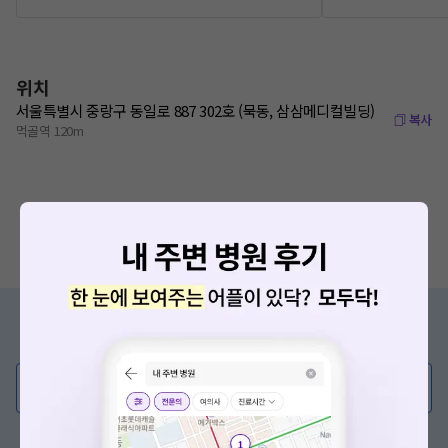
위치
서울특별시 중랑구 동일로 887 302호 (묵동, 삼삼메디컬빌딩)
복사
먹골역 120m
증상/치료, 궁금한 점이 있나요?
의사가 직접 답해드려요!
💬 무엇이든 물어보세요
혹은, 의료상담 서비스에 다양한 게시글 보러가기