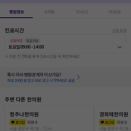
병원정보
가격표
의사(1)
리뷰(8)
진료시간
수정 요청
진료마감
휴일진료
토요일
09:00 - 14:00
※ 방문 전 전화를 통해 진료시간을 꼭 확인하세요!
혹시 의사·병원관계자 이신가요?
최대 200만원 받고 바로 광고 시작하세요! 💰💰
주변 다른 한의원
청추나한의원
경희애한의원
리뷰
0
리뷰
0
로그인
로그인
서울 중랑구 묵2동
71m
서울 중랑구 묵2동