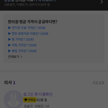
심평원가, 이벤트가, 모두닥 리뷰가 등
한의원
평균 가격이 궁금하다면?
▶
전기침 치료 가격은? (2026)
▶
한방 온열치료 비용은? (2026)
▶
뜸 가격은? (2026)
▶
약침 가격은? (2026)
▶
봉침 가격은? (2026)
전체보기
의사
1
수정 요청
로그인 후 이름확인
리뷰
8
카카오
침술
(
7
)
부항
(
2
)
+
4