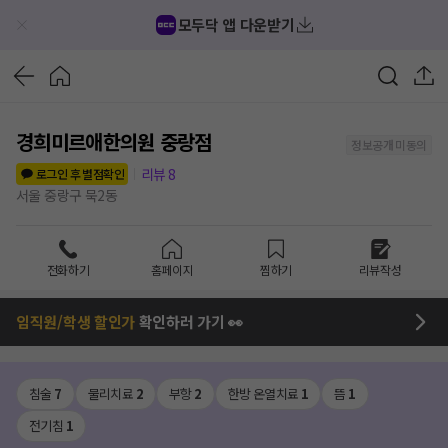
모두닥 앱 다운받기
경희미르애한의원 중랑점
정보공개 미동의
리뷰
8
로그인 후 별점확인
서울 중랑구 묵2동
전화하기
홈페이지
찜하기
리뷰작성
임직원/학생 할인가
확인하러 가기 👀
침술
7
물리치료
2
부항
2
한방 온열치료
1
뜸
1
전기침
1