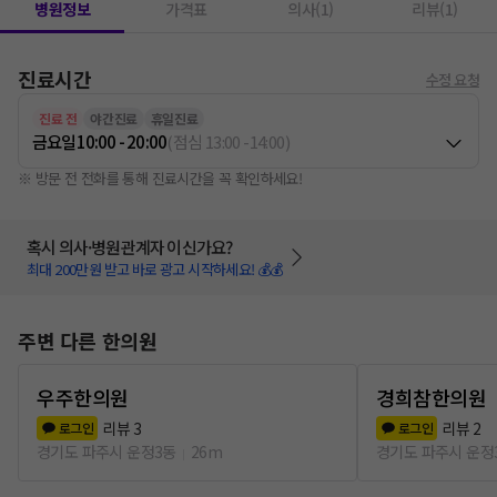
병원정보
가격표
의사(1)
리뷰(1)
진료시간
수정 요청
진료 전
야간진료
휴일진료
금요일
10:00 - 20:00
(
점심
13:00
-
14:00
)
※ 방문 전 전화를 통해 진료시간을 꼭 확인하세요!
혹시 의사·병원관계자 이신가요?
최대 200만원 받고 바로 광고 시작하세요! 💰💰
주변 다른 한의원
우주한의원
경희참한의원
리뷰
3
리뷰
2
로그인
로그인
경기도 파주시 운정3동
26m
경기도 파주시 운정