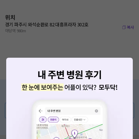
위치
경기 파주시 와석순환로 82 대흥프라자 302호
복사
야당역 980m
증상/치료, 궁금한 점이 있나요?
의사가 직접 답해드려요!
💬 무엇이든 물어보세요
혹은, 의료상담 서비스에 다양한 게시글 보러가기