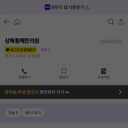
모두닥 앱 다운받기
상쾌통쾌한의원
정보공개 미동의
리뷰
1
로그인 후 별점확인
경기도 파주시 운정3동
전화하기
찜하기
리뷰작성
임직원/학생 할인가
확인하러 가기 👀
침술
1
물리치료
1