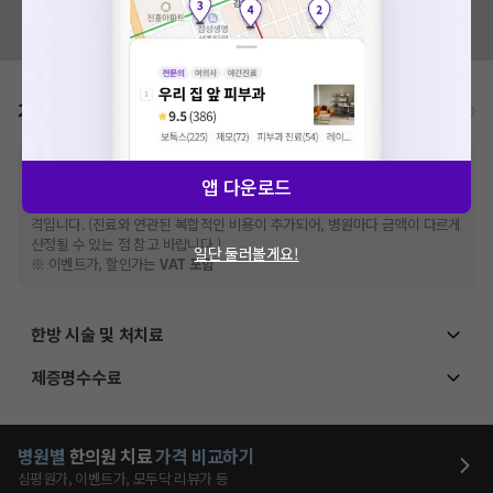
혹시 잘못된 병원정보가 있나요?
모두닥 팀에 알려주세요!
가격표
비급여/급여 진료란?
※
비급여 항목의 경우,
추가비용 등으로 실제 가격과 상이할 수 있으니, 정확
앱 다운로드
한 가격은 해당 의료기관에 직접 문의해주세요.
※
급여 항목의 경우,
건강보험심사평가원
에 고지되어 있는 급여 진료 기준 가
격입니다. (진료와 연관된 복합적인 비용이 추가되어, 병원마다 금액이 다르게
산정될 수 있는 점 참고 바랍니다.)
일단 둘러볼게요!
※ 이벤트가, 할인가는
VAT 포함
한방 시술 및 처치료
제증명수수료
병원별
한의원
치료
가격 비교하기
심평원가, 이벤트가, 모두닥 리뷰가 등