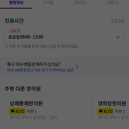
병원정보
가격표
의사(1)
리뷰(3)
진료시간
수정 요청
진료 전
토요일
09:00 - 13:00
※ 방문 전 전화를 통해 진료시간을 꼭 확인하세요!
혹시 의사·병원관계자 이신가요?
최대 200만원 받고 바로 광고 시작하세요! 💰💰
주변 다른 한의원
상쾌통쾌한의원
경희참한의원
리뷰
1
리뷰
2
로그인
로그인
경기도 파주시 운정3동
26m
경기도 파주시 운정