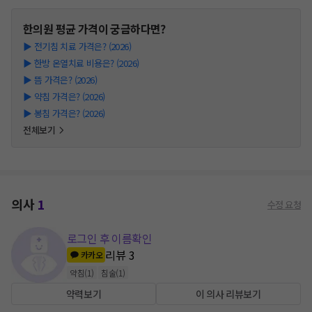
한의원
평균 가격이 궁금하다면?
▶
전기침 치료 가격은? (2026)
▶
한방 온열치료 비용은? (2026)
▶
뜸 가격은? (2026)
▶
약침 가격은? (2026)
▶
봉침 가격은? (2026)
전체보기
의사
1
수정 요청
로그인 후 이름확인
리뷰
3
카카오
약침
(
1
)
침술
(
1
)
약력보기
이 의사 리뷰보기