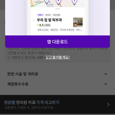
모두닥 팀에 알려주세요!
가격표
비급여/급여 진료란?
※
비급여 항목의 경우,
추가비용 등으로 실제 가격과 상이할 수 있으니, 정확
한 가격은 해당 의료기관에 직접 문의해주세요.
앱 다운로드
※
급여 항목의 경우,
건강보험심사평가원
에 고지되어 있는 급여 진료 기준 가
격입니다. (진료와 연관된 복합적인 비용이 추가되어, 병원마다 금액이 다르게
산정될 수 있는 점 참고 바랍니다.)
일단 둘러볼게요!
※ 이벤트가, 할인가는
VAT 포함
한방 시술 및 처치료
제증명수수료
병원별
한의원
치료
가격 비교하기
심평원가, 이벤트가, 모두닥 리뷰가 등