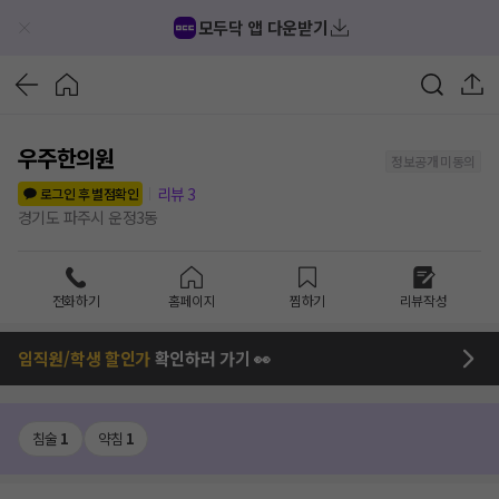
모두닥 앱 다운받기
우주한의원
정보공개 미동의
리뷰
3
로그인 후 별점확인
경기도 파주시 운정3동
전화하기
홈페이지
찜하기
리뷰작성
임직원/학생 할인가
확인하러 가기 👀
침술
1
약침
1