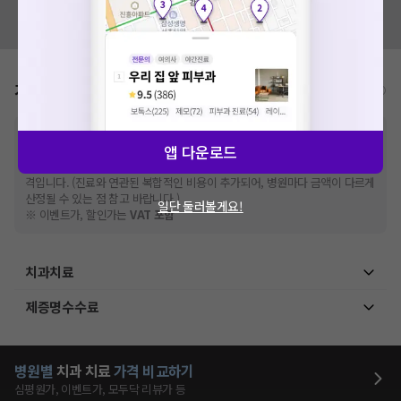
혹시 잘못된 병원정보가 있나요?
모두닥 팀에 알려주세요!
가격표
비급여/급여 진료란?
※
비급여 항목의 경우,
추가비용 등으로 실제 가격과 상이할 수 있으니, 정확
앱 다운로드
한 가격은 해당 의료기관에 직접 문의해주세요.
※
급여 항목의 경우,
건강보험심사평가원
에 고지되어 있는 급여 진료 기준 가
격입니다. (진료와 연관된 복합적인 비용이 추가되어, 병원마다 금액이 다르게
산정될 수 있는 점 참고 바랍니다.)
일단 둘러볼게요!
※ 이벤트가, 할인가는
VAT 포함
치과치료
제증명수수료
병원별
치과
치료
가격 비교하기
심평원가, 이벤트가, 모두닥 리뷰가 등