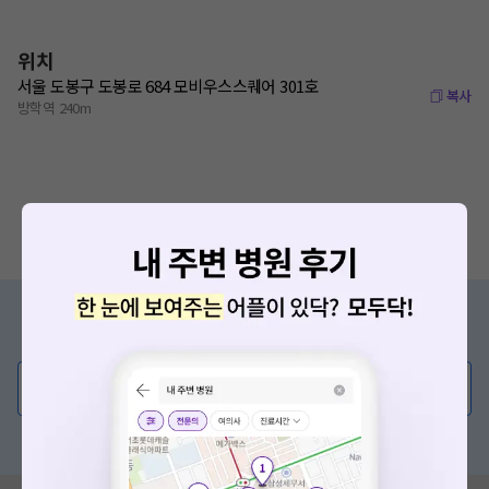
위치
서울 도봉구 도봉로 684 모비우스스퀘어 301호
복사
방학역 240m
증상/치료, 궁금한 점이 있나요?
의사가 직접 답해드려요!
💬 무엇이든 물어보세요
혹은, 의료상담 서비스에 다양한 게시글 보러가기