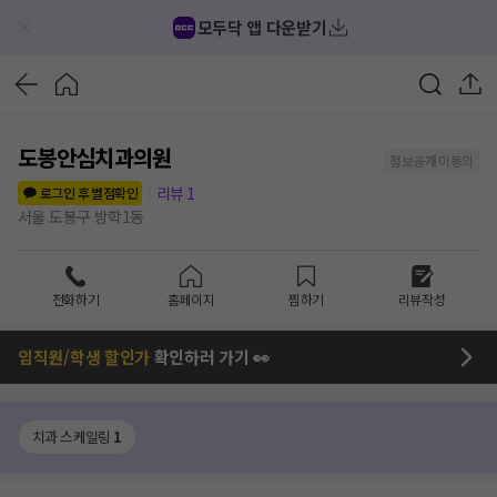
모두닥 앱 다운받기
도봉안심치과의원
정보공개 미동의
리뷰
1
로그인 후 별점확인
서울 도봉구 방학1동
전화하기
홈페이지
찜하기
리뷰작성
임직원/학생 할인가
확인하러 가기 👀
치과 스케일링
1