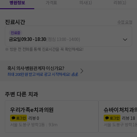
병원정보
가격표
의사(1)
리뷰(1)
진료시간
수정 요청
진료중
금요일
09:30 - 18:30
(
점심
13:00
-
14:00
)
※ 방문 전 전화를 통해 진료시간을 꼭 확인하세요!
혹시 의사·병원관계자 이신가요?
최대 200만원 받고 바로 광고 시작하세요! 💰💰
주변 다른 치과
우리가족e치과의원
슈바이처치과
리뷰
0
리뷰
18
로그인
로그인
서울 도봉구 방학1동
93m
서울 도봉구 방학1