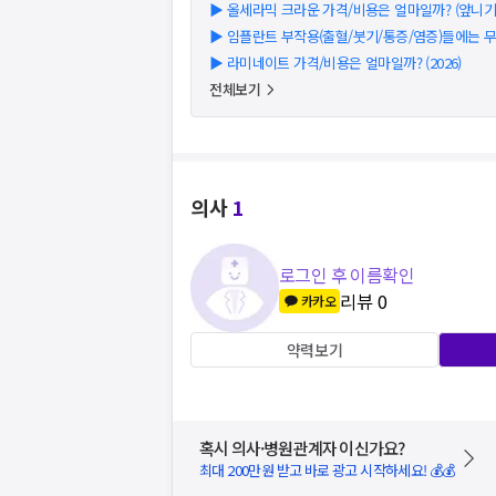
▶
올세라믹 크라운 가격/비용은 얼마일까? (앞니기준)
▶
임플란트 부작용(출혈/붓기/통증/염증)들에는 
▶
라미네이트 가격/비용은 얼마일까? (2026)
전체보기
의사
1
로그인 후 이름확인
리뷰
0
카카오
약력보기
혹시 의사·병원관계자 이신가요?
최대 200만원 받고 바로 광고 시작하세요! 💰💰