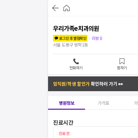
우리가족e치과의원
리뷰
0
로그인 후 별점확인
서울 도봉구 방학1동
전화하기
찜하기
임직원/학생 할인가
확인하러 가기 👀
병원정보
가격표
의
진료시간
진료 전