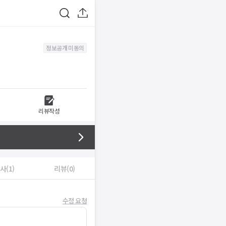
정보공개 미동의
리뷰작성
사(1)
리뷰(0)
수정 요청