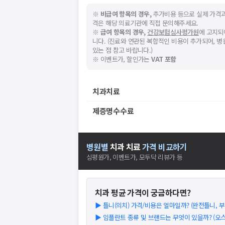
※
비급여 항목의 경우,
추가비용 등으로 실제 가격과
격은 해당 의료기관에 직접 문의해주세요.
※
급여 항목의 경우,
건강보험심사평가원
에 고지되
니다. (진료와 연관된 복합적인 비용이 추가되어, 
있는 점 참고 바랍니다.)
※ 이벤트가, 할인가는
VAT 포함
치과치료
제증명수수료
병원별
치과
치료
가격 비교하기
심평원가, 이벤트가, 모두닥 리뷰가 등
치과
평균 가격이 궁금하다면?
▶
틀니(의치) 가격/비용은 얼마일까? (완전틀니, 부분
▶
임플란트 종류 및 브랜드는 무엇이 있을까? (오스템