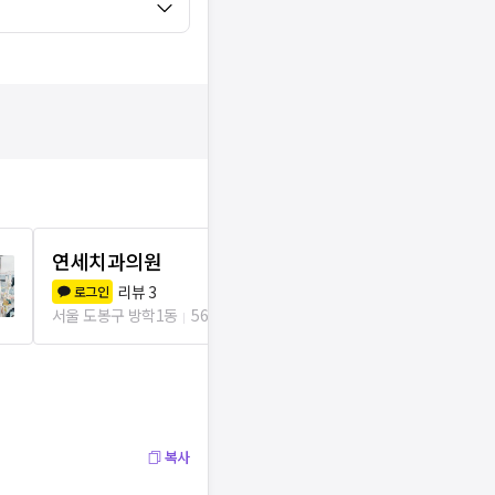
연세치과의원
웰치과의원
리뷰
3
리뷰
3
로그인
로그인
서울 도봉구 방학1동
56m
서울 도봉구 방학
복사