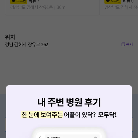
리뷰
7
리뷰
0
로그인
로그인
경상남도 김해시 장유1동
30m
경상남도 김해시 장
위치
경남 김해시 장유로 262
복사
증상/치료, 궁금한 점이 있나요?
의사가 직접 답해드려요!
💬 무엇이든 물어보세요
혹은, 의료상담 서비스에 다양한 게시글 보러가기