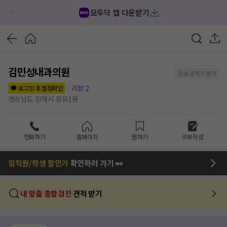
모두닥 앱 다운받기
김민성내과의원
정보공개 미동의
리뷰
2
로그인 후 별점확인
경상남도 김해시 장유1동
전화하기
홈페이지
찜하기
리뷰작성
임직원/학생 할인가
확인하러 가기 👀
내 맞춤 종합검진
견적 받기