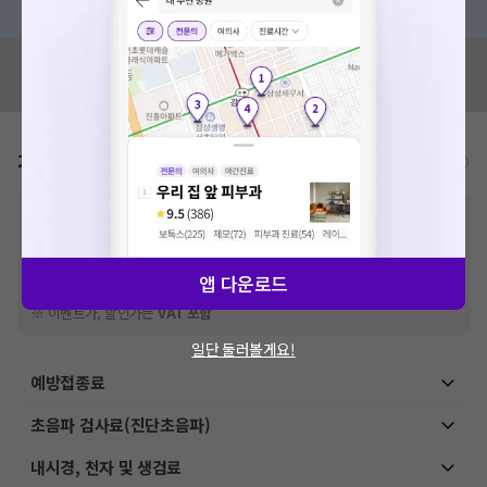
혹시 잘못된 병원정보가 있나요?
모두닥 팀에 알려주세요!
가격표
비급여/급여 진료란?
※
비급여 항목의 경우,
추가비용 등으로 실제 가격과 상이할 수 있으니, 정확
한 가격은 해당 의료기관에 직접 문의해주세요.
※
급여 항목의 경우,
건강보험심사평가원
에 고지되어 있는 급여 진료 기준 가
격입니다. (진료와 연관된 복합적인 비용이 추가되어, 병원마다 금액이 다르게
앱 다운로드
산정될 수 있는 점 참고 바랍니다.)
※ 이벤트가, 할인가는
VAT 포함
일단 둘러볼게요!
예방접종료
초음파 검사료(진단초음파)
내시경, 천자 및 생검료