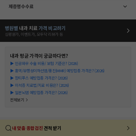
제증명수수료
병원별
내과
치료
가격 비교하기
심평원가, 이벤트가, 모두닥 리뷰가 등
내과
평균 가격이 궁금하다면?
▶
인공와우 수술 비용/ 보험 기준은? (2026)
▶
홍역/유행성이하선염/풍진(MMR) 예방접종 가격은? (2026)
▶
장티푸스 예방접종 가격은? (2026)
▶
이석증 치료법/치료 비용은? (2026)
▶
일본뇌염 예방접종 가격은? (2026)
전체보기
내 맞춤 종합검진
견적 받기